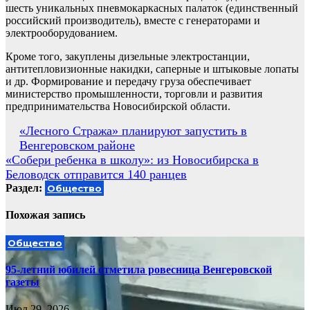
шесть уникальных пневмокаркасных палаток (единственный
российский производитель), вместе с генераторами и
электрооборудованием.
Кроме того, закуплены дизельные электростанции,
антитепловизионные накидки, саперные и штыковые лопаты
и др. Формирование и передачу груза обеспечивает
министерство промышленности, торговли и развития
предпринимательства Новосибирской области.
Навигация
«Лесного Стража» планируют запустить в
Венгеровском районе
по
«Собери ребенка в школу»: из Новосибирска в
записям
Беловодск отправится 140 ранцев
Раздел:
Общество
Похожая запись
Общество
95-летний юбилей отметила ровесница Венгеровской
газеты
Июл 29, 2026