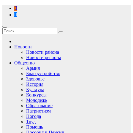
Перейти
к
содержимому
Новости
Новости района
Новости региона
Общество
Армия
Благоустройство
Здоровье
История
Культура
Конкурсы
Молодежь
Образование
Патриотизм
Погода
Труд
Помощь
Пособия и Пенсии