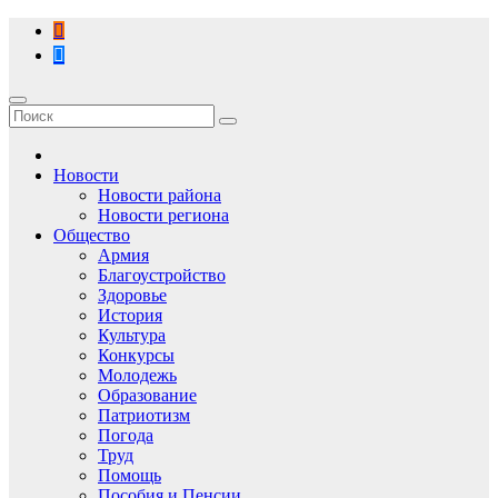
Перейти
к
содержимому
Новости
Новости района
Новости региона
Общество
Армия
Благоустройство
Здоровье
История
Культура
Конкурсы
Молодежь
Образование
Патриотизм
Погода
Труд
Помощь
Пособия и Пенсии