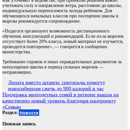
Как уточняют в ведомстве, при принятии решения важно
учитывать силу и направление ветра, расстояние до школы,
индивидуальную переносимость холода ребёнком. Для
обучающихся начальных классов при посещении школы в
морозы рекомендуется сопровождение.
«Педагоги организуют возможность дистанционного
обучения, консультаций и рекомендаций. Если из-за морозов
отсутствует более 20% класса, новый материал не изучается,
проводится повторение», — говорится в сообщении
министерства.
Требование справок и иных оправдательных документов за
непосещение школы в период сильных морозов —
неправомерно.
Навигация
Лопата вместо штанги: снегопады помогут
новосибирцам сжечь до 900 калорий в час
по
Поддержка многодетных семей в регионе вышла на
записям
качественно новый уровень благодаря нацпроекту
«Семья»
Раздел:
Новости
Похожая запись