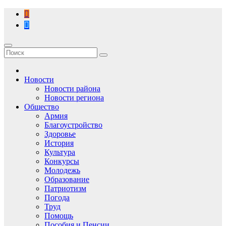
Перейти
к
содержимому
Новости
Новости района
Новости региона
Общество
Армия
Благоустройство
Здоровье
История
Культура
Конкурсы
Молодежь
Образование
Патриотизм
Погода
Труд
Помощь
Пособия и Пенсии