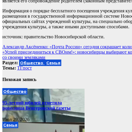
является его сопровождение родителем (законным представит
Информация о порядке бесплатного посещения учреждения кул
размещения в государственной информационной системе Новос
официальных сайтах учреждений культуры, на специально об
учреждения культуры, а также иными доступными способами.
источник: правительство Новосибирской области.
Навигация
Александр Аксёненко: «Почта России» сегодня сокращает коли
«Успей присоединиться к СВОим!»: новосибирцы выбирают ко
по
со своими земляками
записям
Раздел:
Общество
Семья
Темы:
ТГпост
Похожая запись
Общество
95-летний юбилей отметила
ровесница Венгеровской газеты
Июл 29, 2026
Семья