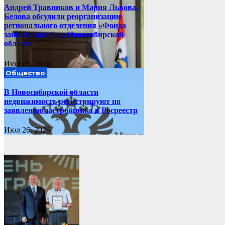
Андрей Травников и Мария Львова-
Белова обсудили реорганизацию
регионального отделения «Фонда
защиты детей» в Новосибирской
области
Июл 28, 2026
Общество
В Новосибирской области
недвижимость регистрируют по
заявлению застройщика в Росреестр
Июл 26, 2026