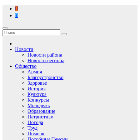
Перейти
к
содержимому
Новости
Новости района
Новости региона
Общество
Армия
Благоустройство
Здоровье
История
Культура
Конкурсы
Молодежь
Образование
Патриотизм
Погода
Труд
Помощь
Пособия и Пенсии