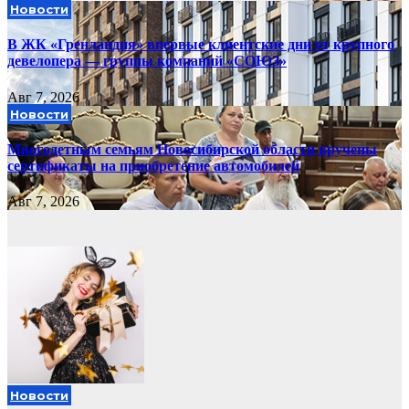
Новости
В ЖК «Гренландия» впервые клиентские дни от крупного
девелопера — группы компаний «СОЮЗ»
Авг 7, 2026
Новости
Многодетным семьям Новосибирской области вручены
сертификаты на приобретение автомобилей
Авг 7, 2026
Новости