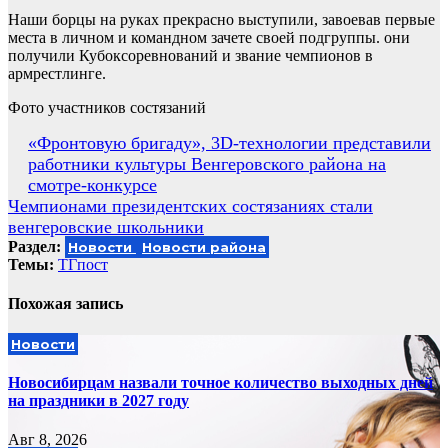
Наши борцы на руках прекрасно выступили, завоевав первые
места в личном и командном зачете своей подгруппы. они
получили Кубоксоревнований и звание чемпионов в
армрестлинге.
Фото участников состязаний
Навигация
«Фронтовую бригаду», 3D-технологии представили
работники культуры Венгеровского района на
по
смотре-конкурсе
записям
Чемпионами президентских состязаниях стали
венгеровские школьники
Раздел:
Новости
Новости района
Темы:
ТГпост
Похожая запись
Новости
Новосибирцам назвали точное количество выходных дней
на праздники в 2027 году
Авг 8, 2026