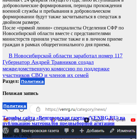
добровольческие формирования, периоды прохождения
военной службы и пребывания в добровольческом
формировании будут также засчитываться в спецстаж в
двойном размере.
После «прямой линии» специалисты Отделения СФР по
Новосибирской области вместе с представителями
министерств приняли участие также и в личном приеме
граждан в рамках общерегионального дня приема.
Навигация
В Новосибирской области заработал номер 117
Губернатор Андрей Травников создал
по
межведомственную комиссию по поддержке
записям
участников СВО и членов их семей
Раздел:
Политика
Похожая запись
Политика
Тарифы сайта «Венгеровская газета» (VENRG.RU) на
публикацию материалов предвыборной агитации
Июн 29, 2026