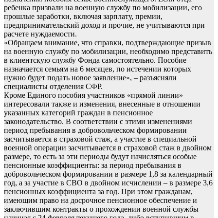
ребенка призвали на военную службу по мобилизации, его
прошлые заработки, включая зарплату, премии,
предпринимательский доход и прочие, не учитываются при
расчете нуждаемости.
«Обращаем внимание, что справки, подтверждающие призыв
на военную службу по мобилизации, необходимо представить
в клиентскую службу Фонда самостоятельно. Пособие
назначается семьям на 6 месяцев, по истечении которых
нужно будет подать новое заявление», – разъясняли
специалисты отделения СФР.
Кроме Единого пособия участников «прямой линии»
интересовали также и изменения, внесенные в отношении
указанных категорий граждан в пенсионное
законодательство. В соответствии с этими изменениями
период пребывания в добровольческом формировании
засчитывается в страховой стаж, а участие в специальной
военной операции засчитывается в страховой стаж в двойном
размере, то есть за эти периоды будут начисляться особые
пенсионные коэффициенты: за период пребывания в
добровольческом формировании в размере 1,8 за календарный
год, а за участие в СВО в двойном исчислении – в размере 3,6
пенсионных коэффициента за год. При этом гражданам,
имеющим право на досрочное пенсионное обеспечение и
заключившим контракты о прохождении военной службы
начиная с 24 февраля текущего года, либо вступившим в