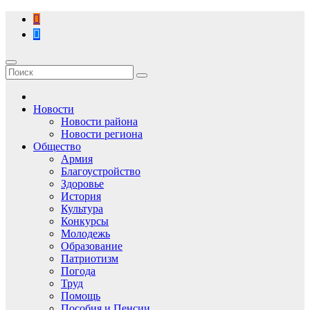
Перейти
к
содержимому
Новости
Новости района
Новости региона
Общество
Армия
Благоустройство
Здоровье
История
Культура
Конкурсы
Молодежь
Образование
Патриотизм
Погода
Труд
Помощь
Пособия и Пенсии