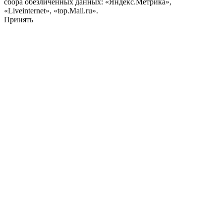
сбора обезличенных данных: «Яндекс.Метрика»,
«Liveinternet», «top.Mail.ru».
Принять