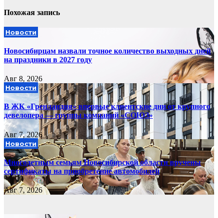
Похожая запись
Новости
Новосибирцам назвали точное количество выходных дней
на праздники в 2027 году
Авг 8, 2026
Новости
В ЖК «Гренландия» впервые клиентские дни от крупного
девелопера — группы компаний «СОЮЗ»
Авг 7, 2026
Новости
Многодетным семьям Новосибирской области вручены
сертификаты на приобретение автомобилей
Авг 7, 2026