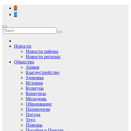
Перейти
к
содержимому
Новости
Новости района
Новости региона
Общество
Армия
Благоустройство
Здоровье
История
Культура
Конкурсы
Молодежь
Образование
Патриотизм
Погода
Труд
Помощь
Пособия и Пенсии