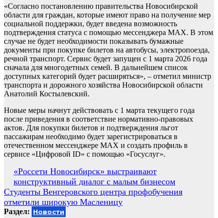
«Согласно постановлению правительства Новосибирской
области для граждан, которые имеют право на получение мер
социальной поддержки, будет введена возможность
подтверждения статуса с помощью мессенджера MAX. В этом
случае не будет необходимости показывать бумажные
документы при покупке билетов на автобусы, электропоезда,
речной транспорт. Сервис будет запущен с 1 марта 2026 года
сначала для многодетных семей. В дальнейшем список
доступных категорий будет расширяться», – отметил министр
транспорта и дорожного хозяйства Новосибирской области
Анатолий Костылевский.
Новые меры начнут действовать с 1 марта текущего года
после приведения в соответствие нормативно-правовых
актов. Для покупки билетов и подтверждения льгот
пассажирам необходимо будет зарегистрироваться в
отечественном мессенджере MAX и создать профиль в
сервисе «Цифровой ID» с помощью «Госуслуг».
Навигация
«Россети Новосибирск» выстраивают
конструктивный диалог с малым бизнесом
по
Студенты Венгеровского центра профобучения
записям
отметили широкую Масленицу
Раздел:
Новости