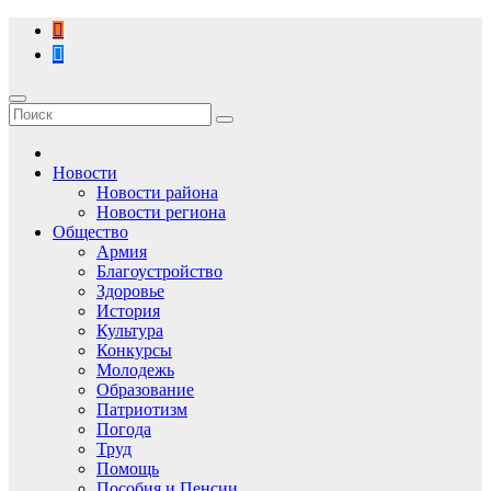
Перейти
к
содержимому
Новости
Новости района
Новости региона
Общество
Армия
Благоустройство
Здоровье
История
Культура
Конкурсы
Молодежь
Образование
Патриотизм
Погода
Труд
Помощь
Пособия и Пенсии