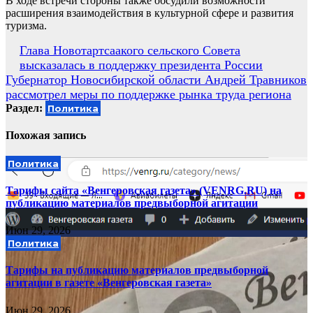
В ходе встречи стороны также обсудили возможности
расширения взаимодействия в культурной сфере и развития
туризма.
Навигация
Глава Новотартсаакого сельского Совета
высказалась в поддержку президента России
по
Губернатор Новосибирской области Андрей Травников
записям
рассмотрел меры по поддержке рынка труда региона
Раздел:
Политика
Похожая запись
Политика
Тарифы сайта «Венгеровская газета» (VENRG.RU) на
публикацию материалов предвыборной агитации
Июн 29, 2026
Политика
Тарифы на публикацию материалов предвыборной
агитации в газете «Венгеровская газета»
Июн 29, 2026