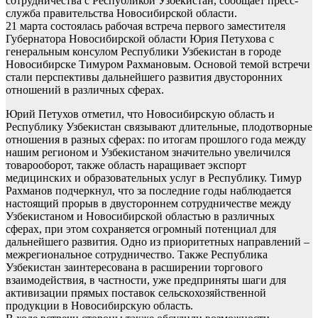
сотрудничества с Республикой Узбекистан, сообщает пресс-
служба правительства Новосибирской области.
21 марта состоялась рабочая встреча первого заместителя
Губернатора Новосибирской области Юрия Петухова с
генеральным консулом Республики Узбекистан в городе
Новосибирске Тимуром Рахмановым. Основой темой встречи
стали перспективы дальнейшего развития двусторонних
отношений в различных сферах.
Юрий Петухов отметил, что Новосибирскую область и
Республику Узбекистан связывают длительные, плодотворные
отношения в разных сферах: по итогам прошлого года между
нашим регионом и Узбекистаном значительно увеличился
товарооборот, также область наращивает экспорт
медицинских и образовательных услуг в Республику. Тимур
Рахманов подчеркнул, что за последние годы наблюдается
настоящий прорыв в двустороннем сотрудничестве между
Узбекистаном и Новосибирской областью в различных
сферах, при этом сохраняется огромный потенциал для
дальнейшего развития. Одно из приоритетных направлений –
межрегиональное сотрудничество. Также Республика
Узбекистан заинтересована в расширении торгового
взаимодействия, в частности, уже предприняты шаги для
активизации прямых поставок сельскохозяйственной
продукции в Новосибирскую область.