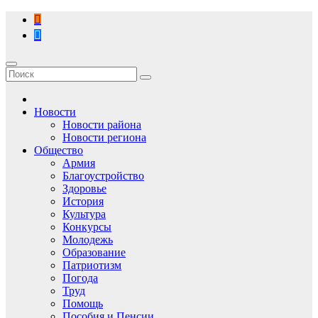
Перейти
к
содержимому
Новости
Новости района
Новости региона
Общество
Армия
Благоустройство
Здоровье
История
Культура
Конкурсы
Молодежь
Образование
Патриотизм
Погода
Труд
Помощь
Пособия и Пенсии