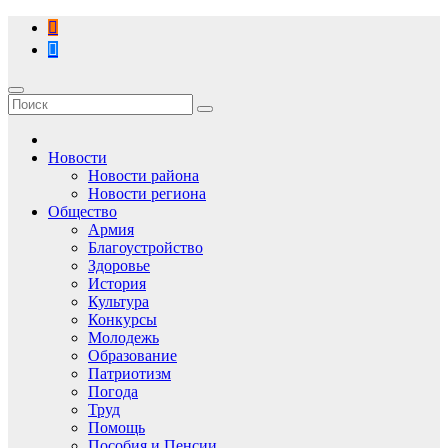
Перейти
к
содержимому
Новости
Новости района
Новости региона
Общество
Армия
Благоустройство
Здоровье
История
Культура
Конкурсы
Молодежь
Образование
Патриотизм
Погода
Труд
Помощь
Пособия и Пенсии