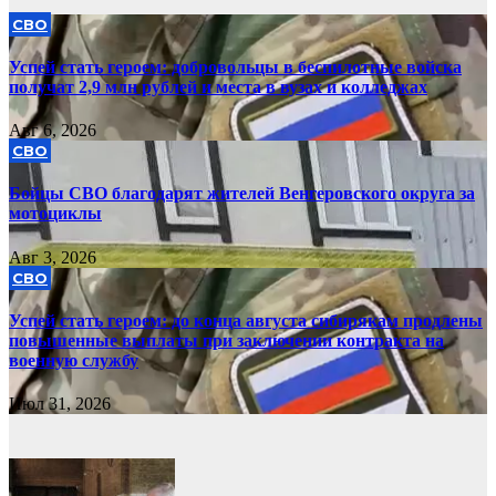
СВО
Успей стать героем: добровольцы в беспилотные войска
получат 2,9 млн рублей и места в вузах и колледжах
Авг 6, 2026
СВО
Бойцы СВО благодарят жителей Венгеровского округа за
мотоциклы
Авг 3, 2026
СВО
Успей стать героем: до конца августа сибирякам продлены
повышенные выплаты при заключении контракта на
военную службу
Июл 31, 2026