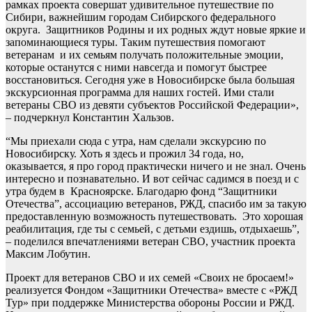
рамках проекта совершат удивительное путешествие по
Сибири, важнейшим городам Сибирского федерального
округа. Защитников Родины и их родных ждут новые яркие и
запоминающиеся туры. Таким путешествия помогают
ветеранам и их семьям получать положительные эмоции,
которые останутся с ними навсегда и помогут быстрее
восстановиться. Сегодня уже в Новосибирске была большая
экскурсионная программа для наших гостей. Ими стали
ветераны СВО из девяти субъектов Российской Федерации»,
– подчеркнул Константин Хальзов.
“Мы приехали сюда с утра, нам сделали экскурсию по
Новосибирску. Хоть я здесь и прожил 34 года, но,
оказывается, я про город практически ничего и не знал. Очень
интересно и познавательно. И вот сейчас садимся в поезд и с
утра будем в Красноярске. Благодарю фонд “Защитники
Отечества”, ассоциацию ветеранов, РЖД, спасибо им за такую
предоставленную возможность путешествовать. Это хорошая
реабилитация, где ты с семьей, с детьми ездишь, отдыхаешь”,
– поделился впечатлениями ветеран СВО, участник проекта
Максим Лобутин.
Проект для ветеранов СВО и их семей «Своих не бросаем!»
реализуется Фондом «Защитники Отечества» вместе с «РЖД
Тур» при поддержке Министерства обороны России и РЖД.