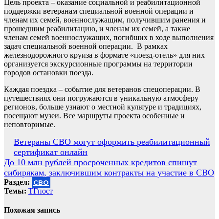
Цель проекта – оказание социальной и реабилитационной
поддержки ветеранам специальной военной операции и
членам их семей, военнослужащим, получившим ранения и
прошедшим реабилитацию, и членам их семей, а также
членам семей военнослужащих, погибших в ходе выполнения
задач специальной военной операции. В рамках
железнодорожного круиза в формате «поезд-отель» для них
организуется экскурсионные программы на территории
городов остановки поезда.
Каждая поездка – событие для ветеранов спецоперации. В
путешествиях они погружаются в уникальную атмосферу
регионов, больше узнают о местной культуре и традициях,
посещают музеи. Все маршруты проекта особенные и
неповторимые.
Навигация
Ветераны СВО могут оформить реабилитационный
сертификат онлайн
по
До 10 млн рублей просроченных кредитов спишут
записям
сибирякам, заключившим контракты на участие в СВО
Раздел:
СВО
Темы:
ТГпост
Похожая запись