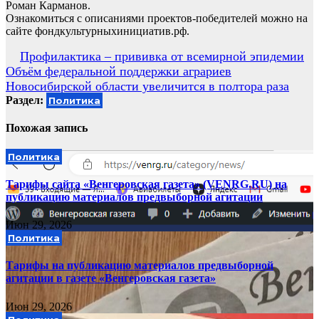
Роман Карманов.
Ознакомиться с описаниями проектов-победителей можно на
сайте фондкультурныхинициатив.рф.
Навигация
Профилактика – прививка от всемирной эпидемии
Объём федеральной поддержки аграриев
по
Новосибирской области увеличится в полтора раза
записям
Раздел:
Политика
Похожая запись
Политика
Тарифы сайта «Венгеровская газета» (VENRG.RU) на
публикацию материалов предвыборной агитации
Июн 29, 2026
Политика
Тарифы на публикацию материалов предвыборной
агитации в газете «Венгеровская газета»
Июн 29, 2026