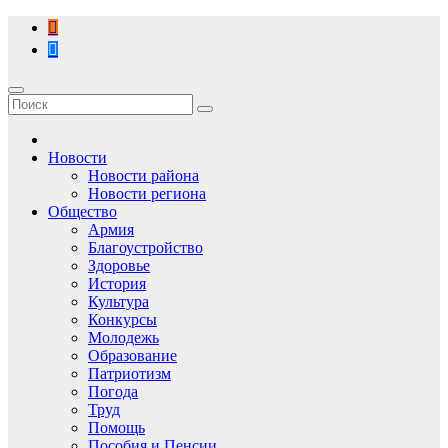
Перейти
к
содержимому
Новости
Новости района
Новости региона
Общество
Армия
Благоустройство
Здоровье
История
Культура
Конкурсы
Молодежь
Образование
Патриотизм
Погода
Труд
Помощь
Пособия и Пенсии