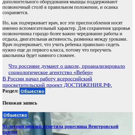
дополнительного оборудования мышцы поддерживают
позвоночный столб в правильном положении, и осанка
сохраняется.
Но, как подчеркивает врач, все эти приспособления носят
именно вспомогательный характер. Для сохранения здоровья
позвоночника гораздо более важно чередование работы и
отдыха, двигательная активность, разминка между уроками.
Врач подчеркивает, что учить ребенка правильно сидеть
нужно еще до первого класса, потому что переучить
школьника будет намного сложнее.
Навигация
Что россияне думают о школе, проанализировало
социологическое агентство «Вебер»
по
В России начал работу всероссийский
записям
просветительский проект ДОСТИЖЕНИЯ.РФ.
Раздел:
Общество
Похожая запись
Общество
95-летний юбилей отметила ровесница Венгеровской
газеты