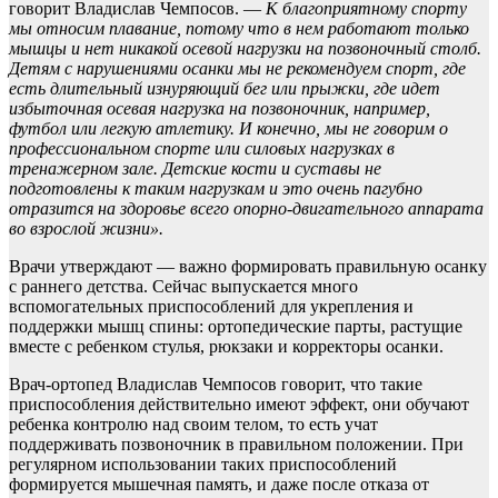
говорит Владислав Чемпосов. —
К благоприятному спорту
мы относим плавание, потому что в нем работают только
мышцы и нет никакой осевой нагрузки на позвоночный столб.
Детям с нарушениями осанки мы не рекомендуем спорт, где
есть длительный изнуряющий бег или прыжки, где идет
избыточная осевая нагрузка на позвоночник, например,
футбол или легкую атлетику. И конечно, мы не говорим о
профессиональном спорте или силовых нагрузках в
тренажерном зале. Детские кости и суставы не
подготовлены к таким нагрузкам и это очень пагубно
отразится на здоровье всего опорно-двигательного аппарата
во взрослой жизни».
Врачи утверждают — важно формировать правильную осанку
с раннего детства. Сейчас выпускается много
вспомогательных приспособлений для укрепления и
поддержки мышц спины: ортопедические парты, растущие
вместе с ребенком стулья, рюкзаки и корректоры осанки.
Врач-ортопед Владислав Чемпосов говорит, что такие
приспособления действительно имеют эффект, они обучают
ребенка контролю над своим телом, то есть учат
поддерживать позвоночник в правильном положении. При
регулярном использовании таких приспособлений
формируется мышечная память, и даже после отказа от