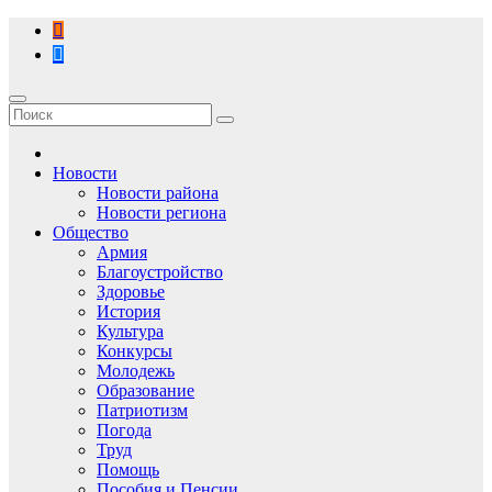
Перейти
к
содержимому
Новости
Новости района
Новости региона
Общество
Армия
Благоустройство
Здоровье
История
Культура
Конкурсы
Молодежь
Образование
Патриотизм
Погода
Труд
Помощь
Пособия и Пенсии