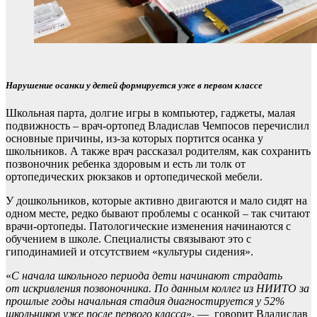
Нарушение осанки у детей формируется уже в первом классе
Школьная парта, долгие игры в компьютер, гаджеты, малая
подвижность – врач-ортопед Владислав Чемпосов перечислил
основные причины, из-за которых портится осанка у
школьников. А также врач рассказал родителям, как сохранить
позвоночник ребенка здоровым и есть ли толк от
ортопедических рюкзаков и ортопедической мебели.
У дошкольников, которые активно двигаются и мало сидят на
одном месте, редко бывают проблемы с осанкой – так считают
врачи-ортопеды. Патологические изменения начинаются с
обучением в школе. Специалисты связывают это с
гиподинамией и отсутствием «культуры сидения».
«
С начала школьного периода дети начинают страдать
от искривления позвоночника. По данным коллег из НИИТО за
прошлые годы начальная стадия диагностируется у 52%
школьников уже после первого класса
», — говорит Владислав