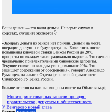
Ваши деньги — это ваши деньги. Не верьте слухам в
соцсетях, слушайте экспертов👇
«Забирать деньги из банков нет причин. Деньги на месте,
операции доступны и будут доступны. Более того, после
повышения ключевой ставки Банком России до 20%,
проценты по вкладам также радикально выросли. Это сделало
чрезвычайно привлекательными банковские депозиты.
Текущие ставки по вкладам уже превышают 20%. Это
защищает сбережения от обесценения», говорит Александр
Румянцев, начальник Отдела финансовой грамотности
Сибирского ГУ Банка России.
Больше ответов на важные вопросы ищите на Объясняем.рф
Навигация
Мониторинг товарных запасов проводят
правительство, депутаты и общественность
по
У Венгерово новый глава
записям
Раздел: