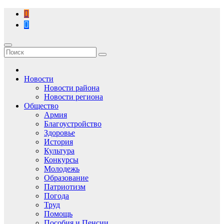
Перейти
к
содержимому
Новости
Новости района
Новости региона
Общество
Армия
Благоустройство
Здоровье
История
Культура
Конкурсы
Молодежь
Образование
Патриотизм
Погода
Труд
Помощь
Пособия и Пенсии