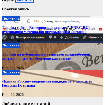
Политика
Похожая запись
Политика
Тарифы сайта «Венгеровская газета» (VENRG.RU) на
публикацию материалов предвыборной агитации
Июн 29, 2026
Политика
Тарифы на публикацию материалов предвыборной
агитации в газете «Венгеровская газета»
Июн 29, 2026
Политика
«Единая Россия» выдвинула кандидатов в депутаты
Госдумы IX созыва
Июн 29, 2026
Добавить комментарий