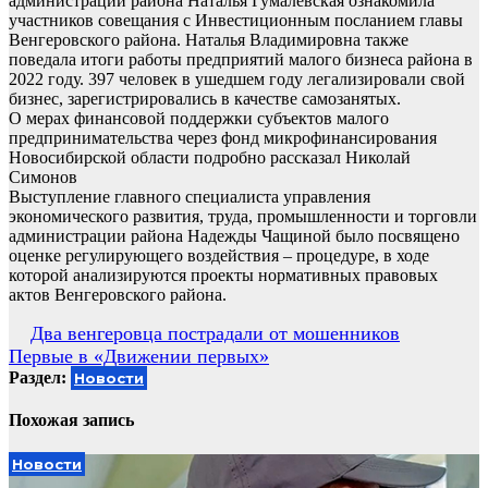
администрации района Наталья Гумалевская ознакомила
участников совещания с Инвестиционным посланием главы
Венгеровского района. Наталья Владимировна также
поведала итоги работы предприятий малого бизнеса района в
2022 году. 397 человек в ушедшем году легализировали свой
бизнес, зарегистрировались в качестве самозанятых.
О мерах финансовой поддержки субъектов малого
предпринимательства через фонд микрофинансирования
Новосибирской области подробно рассказал Николай
Симонов
Выступление главного специалиста управления
экономического развития, труда, промышленности и торговли
администрации района Надежды Чащиной было посвящено
оценке регулирующего воздействия – процедуре, в ходе
которой анализируются проекты нормативных правовых
актов Венгеровского района.
Навигация
Два венгеровца пострадали от мошенников
Первые в «Движении первых»
по
Раздел:
Новости
записям
Похожая запись
Новости