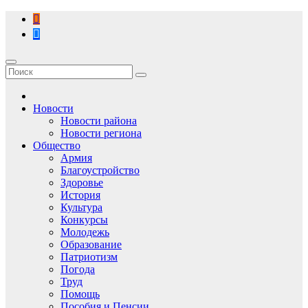
Перейти
к
содержимому
Новости
Новости района
Новости региона
Общество
Армия
Благоустройство
Здоровье
История
Культура
Конкурсы
Молодежь
Образование
Патриотизм
Погода
Труд
Помощь
Пособия и Пенсии