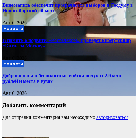
Видеозапись обеспечит прозрачность выборов в Госдуму в
Новосибирской области
Авг 6, 2026
Новости
В память о подвиге: «Ростелеком» проведет кибертурнир
«Битва за Москву»
Авг 6, 2026
Новости
Добровольцы в беспилотные войска получат 2,9 млн
рублей и места в вузах
Авг 6, 2026
Добавить комментарий
Для отправки комментария вам необходимо
авторизоваться
.