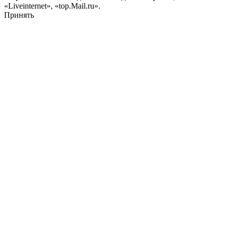
«Liveinternet», «top.Mail.ru».
Принять