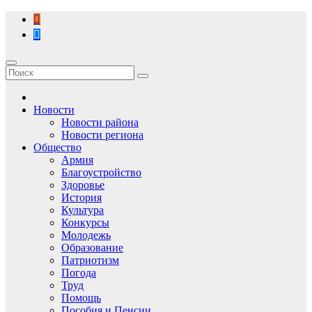
Перейти
к
содержимому
Новости
Новости района
Новости региона
Общество
Армия
Благоустройство
Здоровье
История
Культура
Конкурсы
Молодежь
Образование
Патриотизм
Погода
Труд
Помощь
Пособия и Пенсии