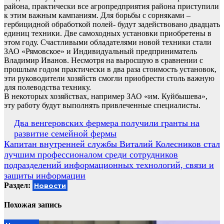
района, практически все агропредприятия района приступили
к этим важным кампаниям. Для борьбы с сорняками –
гербицидной обработкой полей- будут задействовано двадцать
единиц техники. Две самоходных установки приобретены в
этом году. Счастливыми обладателями новой техники стали
ЗАО «Рямовское» и Индивидуальный предприниматель
Владимир Иванов. Несмотря на выросшую в сравнении с
прошлым годом практически в два раза стоимость установок,
эти руководители хозяйств смогли приобрести столь важную
для полеводства технику.
В некоторых хозяйствах, например ЗАО «им. Куйбышева»,
эту работу будут выполнять привлеченные специалисты.
Навигация
Два венгеровских фермера получили гранты на
развитие семейной фермы
по
Капитан внутренней службы Виталий Колесников стал
записям
лучшим профессионалом среди сотрудников
подразделений информационных технологий, связи и
защиты информации
Раздел:
Новости
Похожая запись