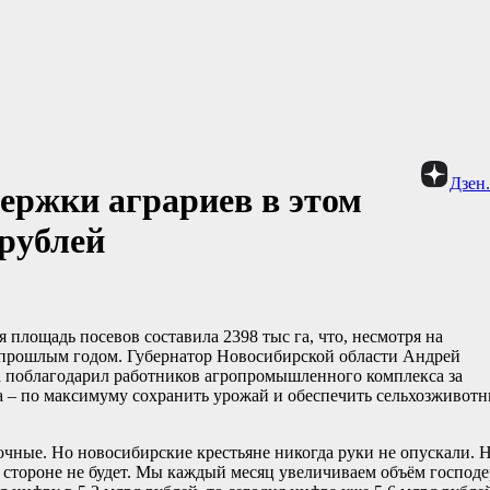
Дзен
ержки аграриев в этом
 рублей
площадь посевов составила 2398 тыс га, что, несмотря на
с прошлым годом. Губернатор Новосибирской области Андрей
а поблагодарил работников агропромышленного комплекса за
да – по максимуму сохранить урожай и обеспечить сельхозживот
очные. Но новосибирские крестьяне никогда руки не опускали. 
о в стороне не будет. Мы каждый месяц увеличиваем объём господ