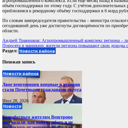
агропромышленного комплекса. Если ещё месяц назад я называл
объём господдержки по этому году. С учётом дополнительных р
приблизимся к рекордному объёму господдержки в 6 млрд рубл
По словам зампредседателя правительства – министра сельског
сегодняшний день уже достигнуты договорённости по приобре
области.
Навигация
Андрей Травников: Агропромышленный комплекс региона – ли
Поросята и маникюр: жители региона повышают свои доходы с
по
Раздел:
Новости района
записям
Похожая запись
Новости района
Двое венгеровцев впервые в истории
стали Почетными гражданами округа
Июл 28, 2026
Новости
Безработным жителям Венгерово
рассказали, как найти работу и не
пострадать от мошенников