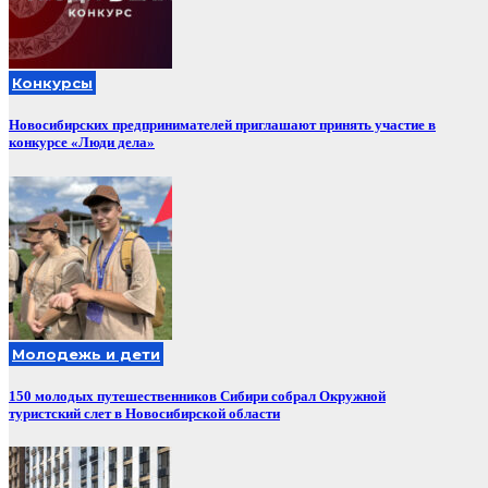
Конкурсы
Новосибирских предпринимателей приглашают принять участие в
конкурсе «Люди дела»
Молодежь и дети
150 молодых путешественников Сибири собрал Окружной
туристский слет в Новосибирской области