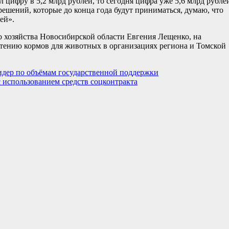
 цифру в 5,2 млрд рублей, то сегодня цифра уже 5,6 млрд рубле
ешений, которые до конца года будут приниматься, думаю, что
ей».
о хозяйства Новосибирской области Евгения Лещенко, на
тению кормов для животных в организациях региона и Томской
дер по объёмам государственной поддержки
 использованием средств соцконтракта