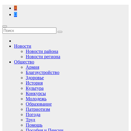
Перейти
к
содержимому
Новости
Новости района
Новости региона
Общество
Армия
Благоустройство
Здоровье
История
Культура
Конкурсы
Молодежь
Образование
Патриотизм
Погода
Труд
Помощь
Пособия и Пенсии