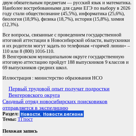
двум обязательным предметам — русский язык и математика.
Наиболее востребованными для сдачи ЕГЭ по выбору в 2026
году стали обществознание (45,5%), информатика (25,6%),
биология (18,9%), физика (18,7%), история (15,8%), химия
(12,3%).
Все вопросы, связанные с проведением государственной
итоговой аттестации в Новосибирской области, выпускники
и их родители могут задать по телефонам «горячей линии» –
110 или 8 (800) 1016-110.
В Венгеровском муниципальном округе государственную
итоговую аттестацию пройдут 188 выпускников 9 классов и
69 выпускников средних школ.
Иллюстрация : министерство образования НСО
Навигация
Первый трудовой опыт получат подростки
Венгеровского округа
по
Сводный отряд новосибирских поисковиков
записям
отправляется в экспедицию
Раздел:
Новости
Новости региона
Темы:
ТГпост
Похожая запись