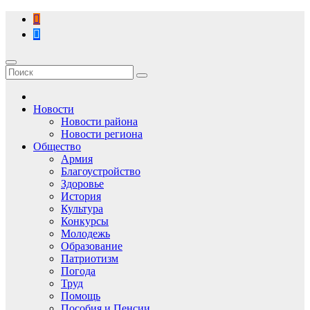
Перейти
к
содержимому
Новости
Новости района
Новости региона
Общество
Армия
Благоустройство
Здоровье
История
Культура
Конкурсы
Молодежь
Образование
Патриотизм
Погода
Труд
Помощь
Пособия и Пенсии