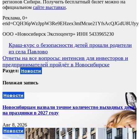
регионов Сибири. Получить бесплатный билет можно на
официальном
сайте выставки
.
Реклама, 0+
erid=
CQH36pWzJppW3Re9EHzex3mfMcue21YfsAcQJGdU8Ufyy
ООО «Новосибирск Экспоцентр» ИНН 5433965230
Навигация
Краш-курс о безопасности детей прошли родители
из села Павлово
по
Ответы на все вопросы: интенсив для инвесторов и
записям
предпринимателей пройдёт в Новосибирске
Раздел:
Новости
Похожая запись
Новости
Новосибирцам назвали точное количество выходных дней
на праздники в 2027 году
Авг 8, 2026
Новости