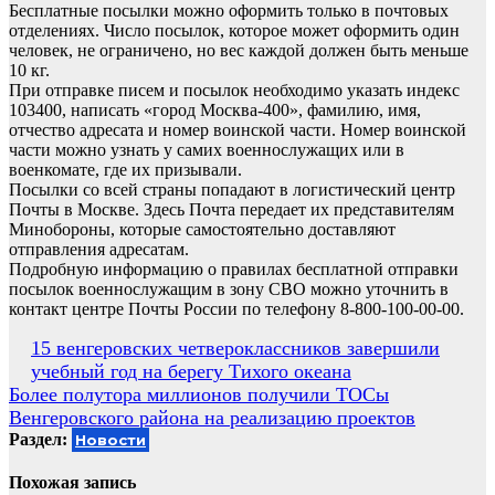
Бесплатные посылки можно оформить только в почтовых
отделениях. Число посылок, которое может оформить один
человек, не ограничено, но вес каждой должен быть меньше
10 кг.
При отправке писем и посылок необходимо указать индекс
103400, написать «город Москва-400», фамилию, имя,
отчество адресата и номер воинской части. Номер воинской
части можно узнать у самих военнослужащих или в
военкомате, где их призывали.
Посылки со всей страны попадают в логистический центр
Почты в Москве. Здесь Почта передает их представителям
Минобороны, которые самостоятельно доставляют
отправления адресатам.
Подробную информацию о правилах бесплатной отправки
посылок военнослужащим в зону СВО можно уточнить в
контакт центре Почты России по телефону 8-800-100-00-00.
Навигация
15 венгеровских четвероклассников завершили
учебный год на берегу Тихого океана
по
Более полутора миллионов получили ТОСы
записям
Венгеровского района на реализацию проектов
Раздел:
Новости
Похожая запись