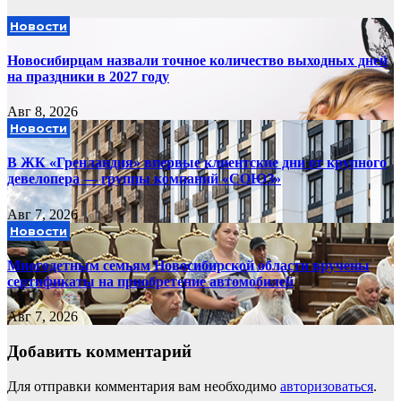
Новости
Новосибирцам назвали точное количество выходных дней
на праздники в 2027 году
Авг 8, 2026
Новости
В ЖК «Гренландия» впервые клиентские дни от крупного
девелопера — группы компаний «СОЮЗ»
Авг 7, 2026
Новости
Многодетным семьям Новосибирской области вручены
сертификаты на приобретение автомобилей
Авг 7, 2026
Добавить комментарий
Для отправки комментария вам необходимо
авторизоваться
.