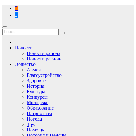
Перейти
к
содержимому
Новости
Новости района
Новости региона
Общество
Армия
Благоустройство
Здоровье
История
Культура
Конкурсы
Молодежь
Образование
Патриотизм
Погода
Труд
Помощь
Пособия и Пенсии