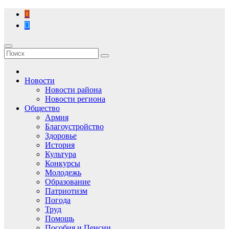
Перейти
к
содержимому
Новости
Новости района
Новости региона
Общество
Армия
Благоустройство
Здоровье
История
Культура
Конкурсы
Молодежь
Образование
Патриотизм
Погода
Труд
Помощь
Пособия и Пенсии