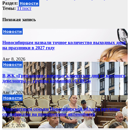
Раздел:
Новости
Темы:
ТГпост
Похожая запись
Новости
Новосибирцам назвали точное количество выходных дней
на праздники в 2027 году
Авг 8, 2026
Новости
В ЖК «Гренландия» впервые клиентские дни от крупного
девелопера — группы компаний «СОЮЗ»
Авг 7, 2026
Новости
Многодетным семьям Новосибирской области вручены
сертификаты на приобретение автомобилей
Авг 7, 2026