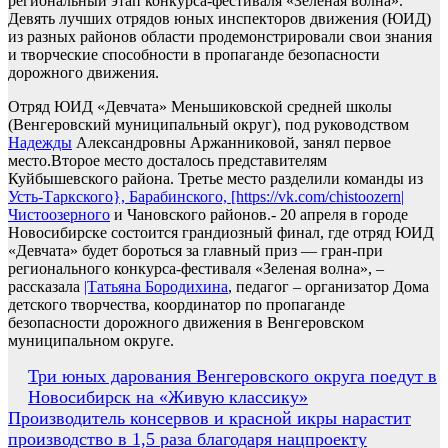
региональный этап конкурса-фестиваля «Зеленая волна».
Девять лучших отрядов юных инспекторов движения (ЮИД)
из разных районов области продемонстрировали свои знания
и творческие способности в пропаганде безопасности
дорожного движения.
Отряд ЮИД «Девчата» Меньшиковской средней школы
(Венгеровский муниципальный округ), под руководством
Надежды
Александровны Аржанниковой, занял первое
место.Второе место досталось представителям
Куйбышевского района. Третье место разделили команды из
Усть-Таркского}, Барабинского, [https://vk.com/chistoozern|
Чистоозерного
и Чановского районов.- 20 апреля в городе
Новосибирске состоится грандиозный финал, где отряд ЮИД
«Девчата» будет бороться за главный приз — гран-при
регионального конкурса-фестиваля «Зеленая волна», –
рассказала
|Татьяна Бородихина
, педагог – организатор Дома
детского творчества, координатор по пропаганде
безопасности дорожного движения в Венгеровском
муниципальном округе.
Навигация
Три юных дарования Венгеровского округа поедут в
Новосибирск на «Живую классику»
по
Производитель консервов и красной икры нарастит
записям
производство в 1,5 раза благодаря нацпроекту