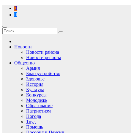
Перейти
к
содержимому
Новости
Новости района
Новости региона
Общество
Армия
Благоустройство
Здоровье
История
Культура
Конкурсы
Молодежь
Образование
Патриотизм
Погода
Труд
Помощь
Пособия и Пенсии