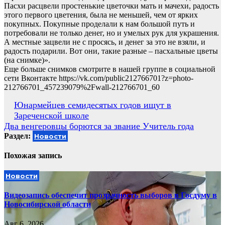
Пасхи расцвели простенькие цветочки мать и мачехи, радость
этого первого цветения, была не меньшей, чем от ярких
покупных. Покупные проделали к нам большой путь и
потребовали не только денег, но и умелых рук для украшения.
А местные зацвели не с просясь, и денег за это не взяли, и
радость подарили. Вот они, такие разные – пасхальные цветы
(на снимке)».
Еще больше снимков смотрите в нашей группе в социальной
сети Вконтакте https://vk.com/public212766701?z=photo-
212766701_457239079%2Fwall-212766701_60
Навигация
Юнармейцев семидесятых годов ищут в
Зареченской школе
по
Два венгеровцы борются за звание Учитель года
записям
Раздел:
Новости
Похожая запись
Новости
Видеозапись обеспечит прозрачность выборов в Госдуму в
Новосибирской области
Авг 6, 2026