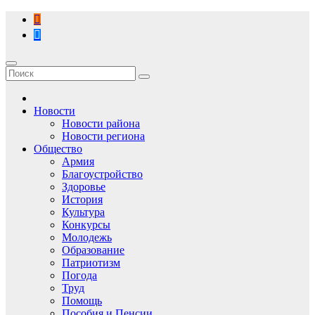
Перейти
к
содержимому
Новости
Новости района
Новости региона
Общество
Армия
Благоустройство
Здоровье
История
Культура
Конкурсы
Молодежь
Образование
Патриотизм
Погода
Труд
Помощь
Пособия и Пенсии