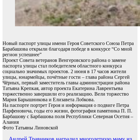
Новый паспорт улицы имени Героя Советского Союза Петра
Барабашова открыли благодаря победе в конкурсе “Со мной
регион успешнее”
Проект Совета ветеранов Венгеровского района о замене
паспорта улицы стал победителем областного конкурса
социально значимых проектов. 2 июня в 17 часов жители
улицы, юнармейцы, почётные гости – глава района Сергей
Чёрных, первый заместитель главы администрации района
Татьяна Крепкая, автор проекта Екатерина Лаврентьева
торжественно завершили его реализацию. Вели торжество
Мария Барышникова и Елизавета Лобкова.
На паспорте портрет Героя и информация о подвиге Петра
Парфеновича, годы его жизни, фотография памятника П. П.
Барбашову с Барбашова поля Республики Северная Осетия –
Алания
Фото Татьяны Линовской
Навигация
Андрей Травников наградил многодетную маму из