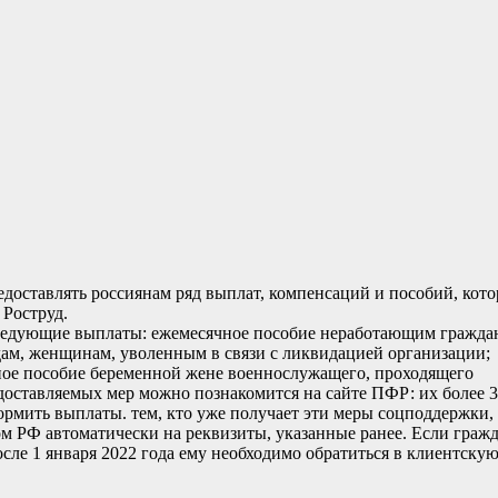
едоставлять россиянам ряд выплат, компенсаций и пособий, кот
 Роструд.
следующие выплаты: ежемесячное пособие неработающим гражда
родам, женщинам, уволенным в связи с ликвидацией организации;
ное пособие беременной жене военнослужащего, проходящего
оставляемых мер можно познакомится на сайте ПФР: их более 3
рмить выплаты. тем, кто уже получает эти меры соцподдержки,
 РФ автоматически на реквизиты, указанные ранее. Если граж
после 1 января 2022 года ему необходимо обратиться в клиентску