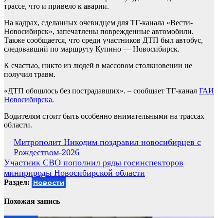
трассе, что и привело к аварии.
На кадрах, сделанных очевидцем для ТГ-канала «Вести-
Новосибирск», запечатлены поврежденные автомобили.
Также сообщается, что среди участников ДТП был автобус,
следовавший по маршруту Купино — Новосибирск.
К счастью, никто из людей в массовом столкновении не
получил травм.
«ДТП обошлось без пострадавших». – сообщает ТГ-канал
ГАИ
Новосибирска.
Водителям стоит быть особенно внимательными на трассах
области.
Навигация
Митрополит Никодим поздравил новосибирцев с
Рождеством-2026
по
Участник СВО пополнил ряды госинспекторов
записям
минприроды Новосибирской области
Раздел:
Новости
Похожая запись