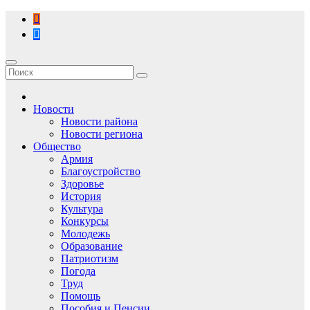
Перейти
к
содержимому
Новости
Новости района
Новости региона
Общество
Армия
Благоустройство
Здоровье
История
Культура
Конкурсы
Молодежь
Образование
Патриотизм
Погода
Труд
Помощь
Пособия и Пенсии