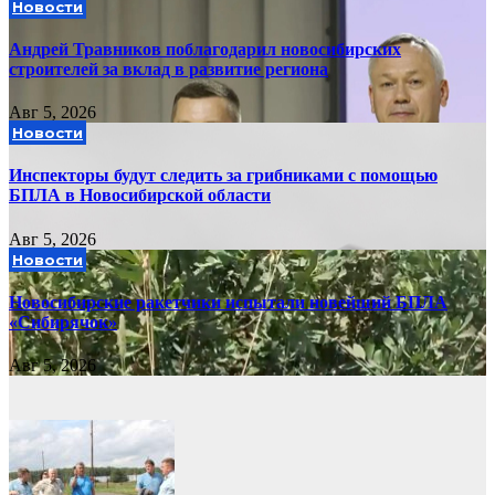
Новости
Андрей Травников поблагодарил новосибирских
строителей за вклад в развитие региона
Авг 5, 2026
Новости
Инспекторы будут следить за грибниками с помощью
БПЛА в Новосибирской области
Авг 5, 2026
Новости
Новосибирские ракетчики испытали новейший БПЛА
«Сибирячок»
Авг 5, 2026