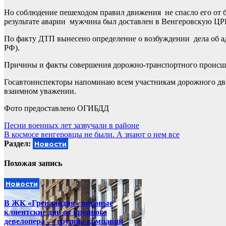
Но соблюдение пешеходом правил движения не спасло его от 
результате аварии мужчина был доставлен в Венгеровскую ЦРБ
По факту ДТП вынесено определение о возбуждении дела об адм
РФ).
Причины и факты совершения дорожно-транспортного происше
Госавтоинспекторы напоминаю всем участникам дорожного дв
взаимном уважении.
Фото предоставлено ОГИБДД
Навигация
Песни военных лет зазвучали в районе
В космосе венгеровцы не были. А знают о нем все
по
Раздел:
Новости
записям
Похожая запись
Новости
В ЖК «Гренландия» впервые
клиентские дни от крупного
девелопера — группы компаний