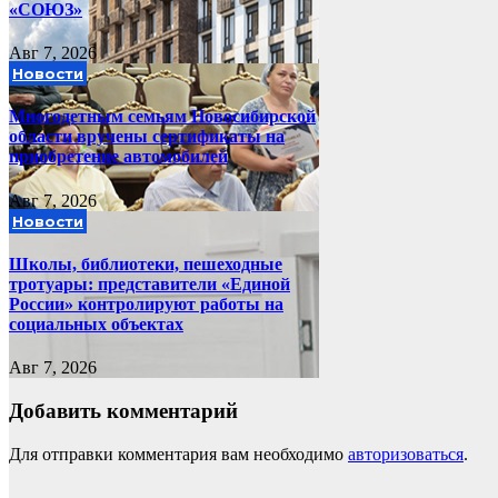
«СОЮЗ»
Авг 7, 2026
Новости
Многодетным семьям Новосибирской
области вручены сертификаты на
приобретение автомобилей
Авг 7, 2026
Новости
Школы, библиотеки, пешеходные
тротуары: представители «Единой
России» контролируют работы на
социальных объектах
Авг 7, 2026
Добавить комментарий
Для отправки комментария вам необходимо
авторизоваться
.