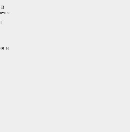
 В
ечья.
АП
ия и