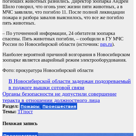
погибших животных разнились. Директор зоопарка Андрей
Шило говорил, что огонь унес жизни пяти животных, а в
МЧС заявляли, что погибло 11. После полной ликвидации
пожара и разбора завалов выяснилось, что все же погибло
пять животных.
– По уточненной информации, 24 обитателя зоопарка
спасены. Пять животных погибли, – сообщили в ГУ МЧС
России по Новосибирской области (источник:
ngs.ru
).
Наиболее вероятной причиной возгорания в Новосибирском
зоопарке является аварийный режим электрооборудования.
Фото: прокуратура Новосибирской области
Навигация
В Новосибирской области задержан подозреваемый
в поджоге вышки сотовой связи
по
Органы безопасности не допустили совершение
записям
теракта в отношении должностного лица
Раздел:
Пожары
Происшествия
Темы:
ТГпост
Похожая запись
Происшествия