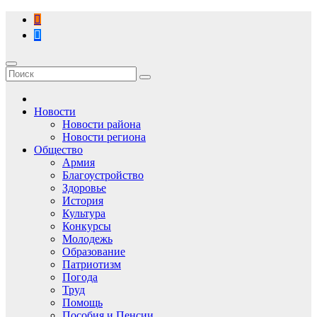
Перейти
к
содержимому
Новости
Новости района
Новости региона
Общество
Армия
Благоустройство
Здоровье
История
Культура
Конкурсы
Молодежь
Образование
Патриотизм
Погода
Труд
Помощь
Пособия и Пенсии