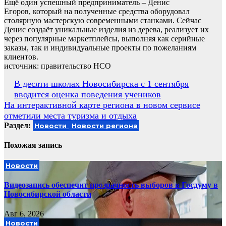
Ещё один успешный предприниматель – Денис
Егоров, который на полученные средства оборудовал
столярную мастерскую современными станками. Сейчас
Денис создаёт уникальные изделия из дерева, реализует их
через популярные маркетплейсы, выполняя как серийные
заказы, так и индивидуальные проекты по пожеланиям
клиентов.
источник: правительство НСО
Навигация
В десяти школах Новосибирска с 1 сентября
вводится оценка поведения учеников
по
На интерактивной карте региона в новом сервисе
записям
отметили места туризма и отдыха
Раздел:
Новости
Новости региона
Похожая запись
Новости
Видеозапись обеспечит прозрачность выборов в Госдуму в
Новосибирской области
Авг 6, 2026
Новости