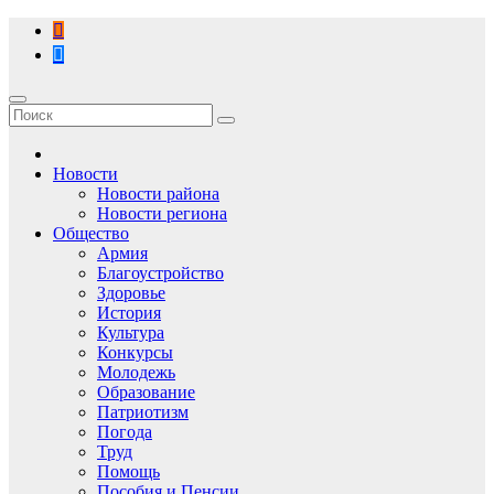
Перейти
к
содержимому
Новости
Новости района
Новости региона
Общество
Армия
Благоустройство
Здоровье
История
Культура
Конкурсы
Молодежь
Образование
Патриотизм
Погода
Труд
Помощь
Пособия и Пенсии