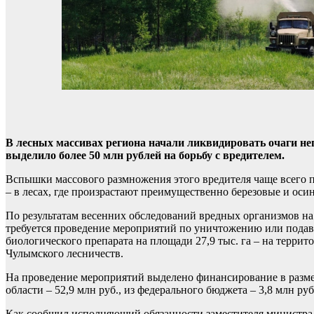
В лесных массивах региона начали ликвидировать очаги н
выделило более 50 млн рублей на борьбу с вредителем.
Вспышки массового размножения этого вредителя чаще всего 
– в лесах, где произрастают преимущественно березовые и оси
По результатам весенних обследований вредных организмов на
требуется проведение мероприятий по уничтожению или пода
биологического препарата на площади 27,9 тыс. га – на терри
Чулымского лесничеств.
На проведение мероприятий выделено финансирование в размер
области – 52,9 млн руб., из федерального бюджета – 3,8 млн руб
Как сообщил исполняющий обязанности заместителя министра 