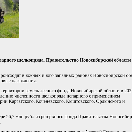
епарного шелкопряда. Правительство Новосибирской области
происходят в южных и юго-западных районах Новосибирской об
новые насаждения.
 территории земель лесного фонда Новосибирской области в 202
влению численности шелкопряда непарного с применением
тории Каргатского, Коченевского, Кыштовского, Ордынского и
е 56,7 млн руб.: из резервного фонда Правительства Новосиби
.
природных ресурсов и экологии региона Алексей Бугаков, по