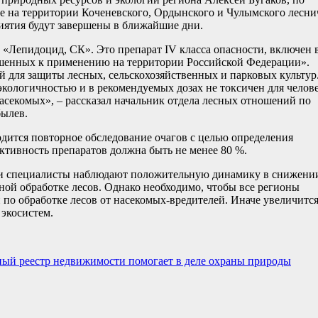
е на территории Коченевского, Ордынского и Чулымского лесни
иятия будут завершены в ближайшие дни.
 «Лепидоцид, СК». Это препарат IV класса опасности, включен 
ешенных к применению на территории Российской Федерации».
 для защиты лесных, сельскохозяйственных и парковых культу
экологичностью и в рекомендуемых дозах не токсичен для челове
асекомых», – рассказал начальник отдела лесных отношений по
былев.
одится повторное обследование очагов с целью определения
тивность препаратов должна быть не менее 80 %.
ти специалисты наблюдают положительную динамику в снижени
ной обработке лесов. Однако необходимо, чтобы все регионы
 по обработке лесов от насекомых-вредителей. Иначе увеличится
 экосистем.
нный реестр недвижимости помогает в деле охраны природы