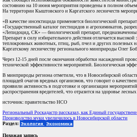
состоянию на 10 июня мероприятия проведены в полном объем
На территории Кыштовского и Каргатского лесничеств меропр
«В качестве инсектицида применяется биологический препарат
«Государственный каталог пестицидов и агрохимикатов, разр
«Лепидоцид, СК» — биологический препарат, предназначенный
Препарат в силу избирательного действия отличается высокой 
теплокровных животных, птиц, рыб, пчел и других полезных н
Каргатскому лесничеству регионального минприроды Олег Бо
Через 12-15 дней после окончания обработки насаждений пров
технической эффективности мероприятий. Биологическая эффек
В минприроды региона отметили, что в Новосибирской облас
площадей очагов вредных организмов, что говорит о качествен
проявили активность в подготовке и организации мероприятий
распространения вредителей, что отразится на здоровье лесных
источник: правительство НСО
Навигация
Региональный Роскадастр рассказал, как Единый государстве
Производство муки увеличилось в Новосибирской области
по
Раздел:
Экология
Экономика
записям
Похожая запись