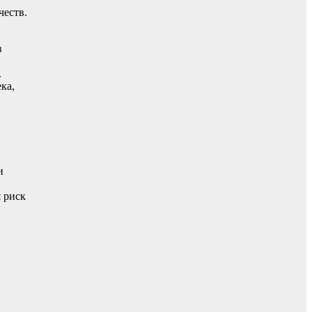
честв.
в
р.
ка,
и
 риск