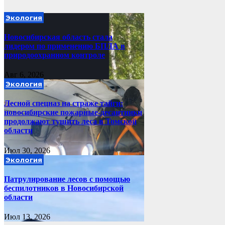
Экология
Новосибирская область стала
лидером по применению БПЛА в
природоохранном контроле
Авг 6, 2026
Экология
Лесной спецназ на страже тайги:
новосибирские пожарные-десантники
продолжают тушить леса в Томской
области
Июл 30, 2026
Экология
Патрулирование лесов с помощью
беспилотников в Новосибирской
области
Июл 13, 2026