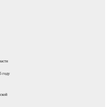
ласти
5 году
рской