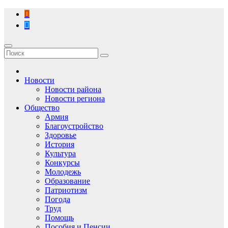
Перейти
к
содержимому
Новости
Новости района
Новости региона
Общество
Армия
Благоустройство
Здоровье
История
Культура
Конкурсы
Молодежь
Образование
Патриотизм
Погода
Труд
Помощь
Пособия и Пенсии