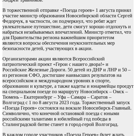
В торжественной отправке «Поезда героев» 1 августа принял
участие министр образования Новосибирской области Сергей
Федорчук, в частности, он подчеркнул, что ребят ждет
увлекательное путешествие, дети смогут хорошо отдохнуть и
набраться незабываемых впечатлений. Министр отметил, что
для Правительства региона важнейшим приоритетом
являются вопросы обеспечения неукоснительных мер
безопасности детей, участвующих в акции.
Организаторами акции являются Всероссийский
патриотический проект «Герои с нашего двора!» и
Российские Железные Дороги. 50 детей из ДНР и ЛНР и 50 –
из регионов СФО, достигшие наивысших результатов на
всероссийском и международном уровнях в спорте,
образовании и культуре, а также кадеты и юнармейцы проедут
на специальном поезде по маршруту Новосибирск – Омск –
Тюмень – Екатеринбург – Уфа – Самара – Саратов –
Волгоград с 1 по 8 августа 2023 года. Торжественный запуск
«Поезда Героев» состоялся на вокзале Новосибирск-Главный.
Символично, что конечной остановкой поезда с юными
российскими талантами в юбилейный год победы в
Сталинградской битве станет в город-герой Волгоград.
В каждом городе участников «Поезда Героев» будет ждать