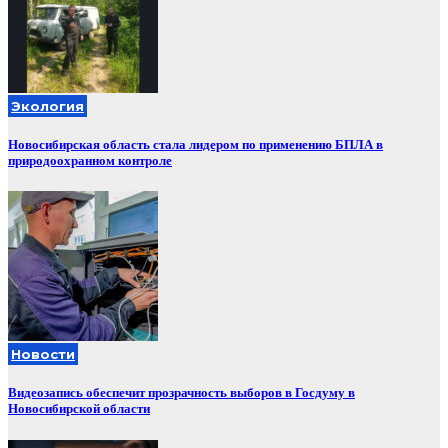
Экология
Новосибирская область стала лидером по применению БПЛА в
природоохранном контроле
Новости
Видеозапись обеспечит прозрачность выборов в Госдуму в
Новосибирской области