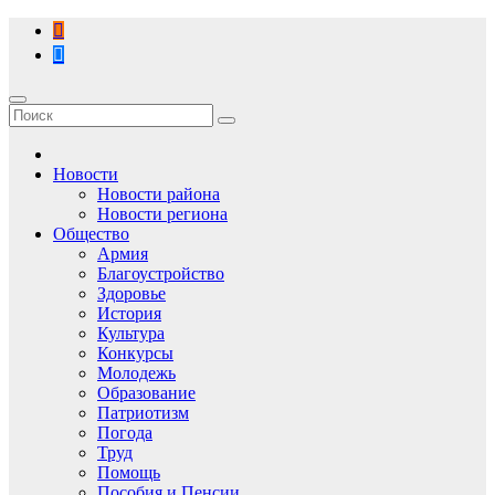
Перейти
к
содержимому
Новости
Новости района
Новости региона
Общество
Армия
Благоустройство
Здоровье
История
Культура
Конкурсы
Молодежь
Образование
Патриотизм
Погода
Труд
Помощь
Пособия и Пенсии