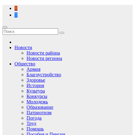
Перейти
к
содержимому
Новости
Новости района
Новости региона
Общество
Армия
Благоустройство
Здоровье
История
Культура
Конкурсы
Молодежь
Образование
Патриотизм
Погода
Труд
Помощь
Пособия и Пенсии