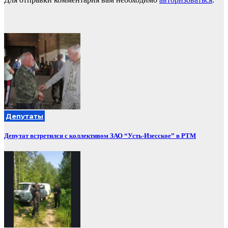
Депутаты
Депутат встретился с коллективом ЗАО “Усть-Изесское” в РТМ