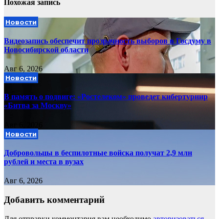
Похожая запись
Новости
Видеозапись обеспечит прозрачность выборов в Госдуму в
Новосибирской области
Авг 6, 2026
Новости
В память о подвиге: «Ростелеком» проведет кибертурнир
«Битва за Москву»
Авг 6, 2026
Новости
Добровольцы в беспилотные войска получат 2,9 млн
рублей и места в вузах
Авг 6, 2026
Добавить комментарий
Для отправки комментария вам необходимо
авторизоваться
.