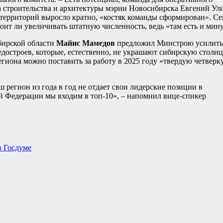
а строительства и архитектуры мэрии Новосибирска Евгений Ул
 территорий выросло кратно, «костяк команды сформирован». Се
оит ли увеличивать штатную численность, ведь «там есть и мин
бирской области
Майис Мамедов
предложил Минстрою усилить
достроев, которые, естественно, не украшают сибирскую столиц
иона можно поставить за работу в 2025 году «твердую четверку
 регион из года в год не отдает свои лидерские позиции в
ой Федерации мы входим в топ-10», – напомнил вице-спикер
в Госдуме