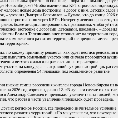
ального жилья достаточно большие, – обратил внимание депута
роде Новосибирске? Чтобы именно под КРТ строилось индивидуа
 жалобы: новые дома построены, а дорог к ним, детских садов 
к, – уточнил Дмитрий Богомолов. – Думаю, что до конца 2026 г
ое строительство через КРТ». Интерес у девелоперов есть, за
ть рынок более дисциплинированным, правильным, чтобы уйти о
ексной застройке с дорогами, детсадами, школами», – добавил
 области
Роман Теленчинов
внес уточнение: на территории горо
те комплексного развития территорий не предполагается – реч
на территориях.
ил: по какому принципу решается, как будет вестись реновация 
щик выкупить земельный участок или сначала проводится аукци
сселении ветхого жилья или расселении на территории
 участок на конкурс, а выигравший аукцион застройщик рассел
 области определены 54 площадки под комплексное развитие
ил низкие темпы расселения жителей города Новосибирска из в
ие на 2026 год мэрия выделила 12. «В лучшем случае их хватит 
ался Александр Савельев и предложил увеличить штат людей, ко
ил, что работа в части увеличения площадок будет проведена.
 других регионов России, где проведено значительное усиление
ексного развития территорий. «Но мы услышали, что некоторые
льного комитета. – Есть потенциал, команда для оперативного