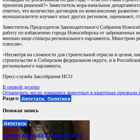
принятия решений?» Заместитель мэра-начальник департамент
ответил, что количество договоров по комплексному развитию
муниципалитете изучают опыт других регионов, оценивают, ст
Заместитель Председателя Законодательного Собрания Новоси
работу по избавлению города Новосибирска от заброшенных не
мнению вице-спикера регионального парламента, Минстрою рег
плюсом».
«Несмотря на сложности для строительной отрасли в целом, наш
строительстве в Сибирском федеральном округе, и в Российск
регионального парламента.
Пресс-служба Заксобрания НСО
Навигация
В первой десятке
Ограничить число домашних животных в квартирах призвали 
по
Раздел:
Депутаты
Политика
записям
Похожая запись
Депутаты
Депутат встретился с коллективом