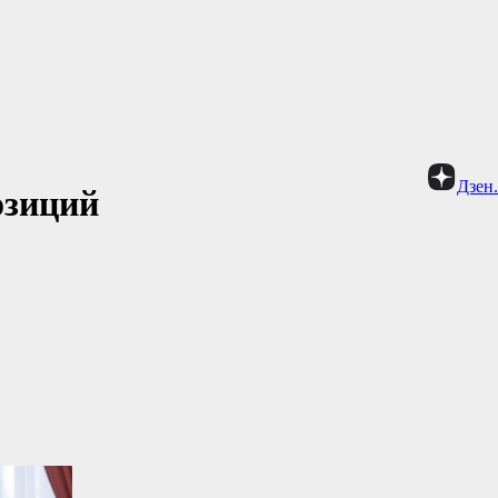
Дзен
озиций