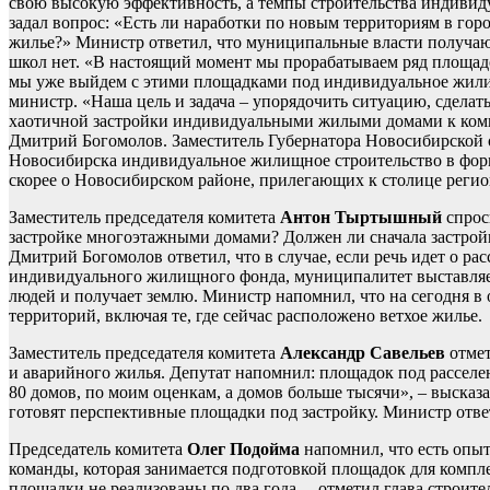
свою высокую эффективность, а темпы строительства индивиду
задал вопрос: «Есть ли наработки по новым территориям в го
жилье?» Министр ответил, что муниципальные власти получают
школ нет. «В настоящий момент мы прорабатываем ряд площадо
мы уже выйдем с этими площадками под индивидуальное жилищн
министр. «Наша цель и задача – упорядочить ситуацию, сдела
хаотичной застройки индивидуальными жилыми домами к компл
Дмитрий Богомолов. Заместитель Губернатора Новосибирской
Новосибирска индивидуальное жилищное строительство в форма
скорее о Новосибирском районе, прилегающих к столице регио
Заместитель председателя комитета
Антон Тыртышный
спрос
застройке многоэтажными домами? Должен ли сначала застрой
Дмитрий Богомолов ответил, что в случае, если речь идет о ра
индивидуального жилищного фонда, муниципалитет выставляет
людей и получает землю. Министр напомнил, что на сегодня в
территорий, включая те, где сейчас расположено ветхое жилье.
Заместитель председателя комитета
Александр Савельев
отмет
и аварийного жилья. Депутат напомнил: площадок под расселен
80 домов, по моим оценкам, а домов больше тысячи», – высказ
готовят перспективные площадки под застройку. Министр ответ
Председатель комитета
Олег Подойма
напомнил, что есть опыт
команды, которая занимается подготовкой площадок для компл
площадки не реализованы по два года, – отметил глава строите