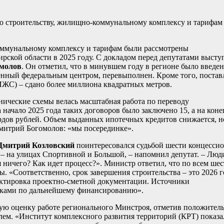
о строительству, жилищно-коммунальному комплексу и тарифам
коммунальному комплексу и тарифам были рассмотрены
рской области в 2025 году. С докладом перед депутатами высту
молов
. Он отметил, что в минувшем году в регионе было введен
енный федеральным центром, перевыполнен. Кроме того, постав
ИЖС) – сдано более миллиона квадратных метров.
ические схемы велась масштабная работа по переводу
начало 2025 года таких договоров было заключено 15, а на коне
рдов рублей. Объем выданных ипотечных кредитов снижается, н
Дмитрий Богомолов: «мы посерединке».
Дмитрий Козловский
поинтересовался судьбой шести концесси
 – на улицах Спортивной и Большой, – напомнил депутат. – Люд
 ничего? Как идет процесс?». Министр ответил, что по всем ше
 «Соответственно, срок завершения строительства – это 2026 г
ектировка проектно-сметной документации. Источники
анками по дальнейшему финансированию».
ую оценку работе регионального Минстроя, отметив положител
ем. «Институт комплексного развития территорий (КРТ) показа