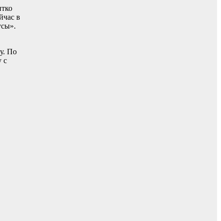
итко
йчас в
усы».
у. По
 с