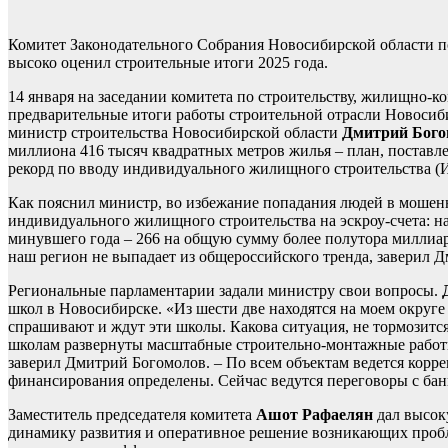
Комитет Законодательного Собрания Новосибирской области п
высоко оценил строительные итоги 2025 года.
14 января на заседании комитета по строительству, жилищно-
предварительные итоги работы строительной отрасли Новосиби
министр строительства Новосибирской области
Дмитрий Бого
миллиона 416 тысяч квадратных метров жилья – план, поставл
рекорд по вводу индивидуального жилищного строительства (
Как пояснил министр, во избежание попадания людей в мошенн
индивидуального жилищного строительства на эскроу-счета: на 
минувшего года – 266 на общую сумму более полутора миллиа
наш регион не выпадает из общероссийского тренда, заверил 
Региональные парламентарии задали министру свои вопросы.
школ в Новосибирске. «Из шести две находятся на моем округе
спрашивают и ждут эти школы. Какова ситуация, не тормозится
школам развернуты масштабные строительно-монтажные работы.
заверил Дмитрий Богомолов. – По всем объектам ведется корр
финансирования определены. Сейчас ведутся переговоры с б
Заместитель председателя комитета
Ашот Рафаелян
дал высок
динамику развития и оперативное решение возникающих пробл