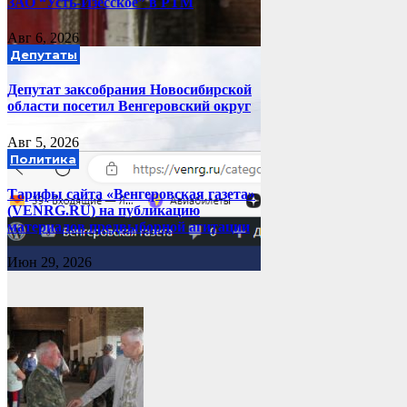
ЗАО “Усть-Изесское” в РТМ
Авг 6, 2026
Депутаты
Депутат заксобрания Новосибирской
области посетил Венгеровский округ
Авг 5, 2026
Политика
Тарифы сайта «Венгеровская газета»
(VENRG.RU) на публикацию
материалов предвыборной агитации
Июн 29, 2026