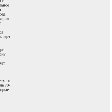
т и
льное
и
ода
верил
т
да
ь идет
при
он?
яет
етхого
на 70-
торые