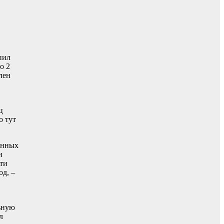
пил
о 2
лен
ц
о тут
онных
и
сти
од, –
ьную
л