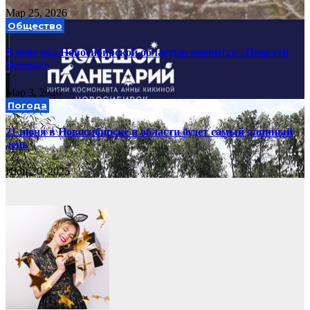
Мар 25, 2026
Общество
В небе над Новосибирской областью появится «Поцелуй
Венеры»
Мар 3, 2026
Погода
21 июня в Новосибирске и области будет самый длинный
день
Июн 20, 2025