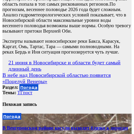
область попала в топ самых рискованных регионов.По
прогнозам, весеннее половодье 2026 года будет сложным.
Анализ гидрометеорологических условий показывает, что в
Новосибирской области максимальные уровни воды
весеннего половодья возможны выше нормы. Особую тревогу
вызывают притоки Верхней Оби.
Эксперты называют новосибирские реки Бакса, Карасук,
Каргат, Омь, Тартас, Тара — самыми полноводными. На
реках Бердь и Иня ситуация прогнозируется чуть лучше.
Навигация
21 июня в Новосибирске и области будет самый
длинный день
по
В небе над Новосибирской областью появится
записям
«Поцелуй Венеры»
Раздел:
Погода
Темы:
ТГпост
Похожая запись
Погода
В Венгеровском районе косули выходят близко к дорогам