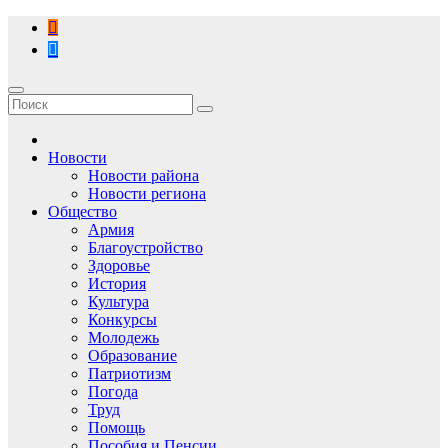
Перейти
к
содержимому
Новости
Новости района
Новости региона
Общество
Армия
Благоустройство
Здоровье
История
Культура
Конкурсы
Молодежь
Образование
Патриотизм
Погода
Труд
Помощь
Пособия и Пенсии