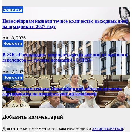
Новости
Новосибирцам назвали точное количество выходных дней
на праздники в 2027 году
Авг 8, 2026
Новости
В ЖК «Гренландия» впервые клиентские дни от крупного
девелопера — группы компаний «СОЮЗ»
Авг 7, 2026
Новости
Многодетным семьям Новосибирской области вручены
сертификаты на приобретение автомобилей
Авг 7, 2026
Добавить комментарий
Для отправки комментария вам необходимо
авторизоваться
.