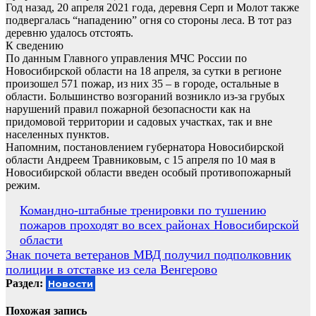
Год назад, 20 апреля 2021 года, деревня Серп и Молот также
подвергалась “нападению” огня со стороны леса. В тот раз
деревню удалось отстоять.
К сведению
По данным Главного управления МЧС России по
Новосибирской области на 18 апреля, за сутки в регионе
произошел 571 пожар, из них 35 – в городе, остальные в
области. Большинство возгораний возникло из-за грубых
нарушений правил пожарной безопасности как на
придомовой территории и садовых участках, так и вне
населенных пунктов.
Напомним, постановлением губернатора Новосибирской
области Андреем Травниковым, с 15 апреля по 10 мая в
Новосибирской области введен особый противопожарный
режим.
Навигация
Командно-штабные тренировки по тушению
пожаров проходят во всех районах Новосибирской
по
области
записям
Знак почета ветеранов МВД получил подполковник
полиции в отставке из села Венгерово
Раздел:
Новости
Похожая запись