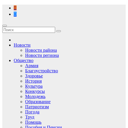
Перейти
к
содержимому
Новости
Новости района
Новости региона
Общество
Армия
Благоустройство
Здоровье
История
Культура
Конкурсы
Молодежь
Образование
Патриотизм
Погода
Труд
Помощь
Пособия и Пенсии