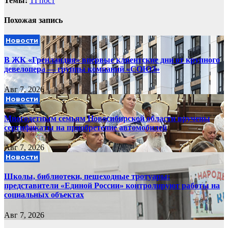
Темы:
ТГпост
Похожая запись
Новости
В ЖК «Гренландия» впервые клиентские дни от крупного
девелопера — группы компаний «СОЮЗ»
Авг 7, 2026
Новости
Многодетным семьям Новосибирской области вручены
сертификаты на приобретение автомобилей
Авг 7, 2026
Новости
Школы, библиотеки, пешеходные тротуары:
представители «Единой России» контролируют работы на
социальных объектах
Авг 7, 2026