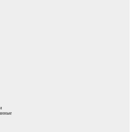
и
ванные