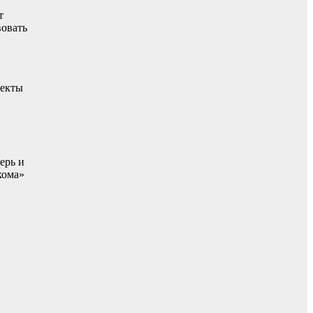
т
вовать
оекты
ерь и
кома»