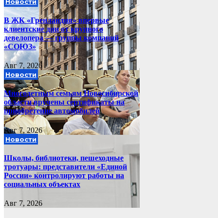
Новости
В ЖК «Гренландия» впервые
клиентские дни от крупного
девелопера — группы компаний
«СОЮЗ»
Авг 7, 2026
Новости
Многодетным семьям Новосибирской
области вручены сертификаты на
приобретение автомобилей
Авг 7, 2026
Новости
Школы, библиотеки, пешеходные
тротуары: представители «Единой
России» контролируют работы на
социальных объектах
Авг 7, 2026