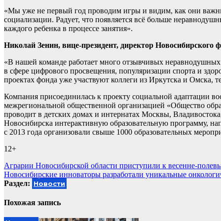
«Мы уже не первый год проводим игры и видим, как они важны
социализации. Радует, что появляется всё больше неравнодуш
каждого ребенка в процессе занятия».
Николай Зенин, вице-президент, директор Новосибирского 
«В нашей команде работает много отзывчивых неравнодушных 
в сфере цифрового просвещения, популяризации спорта и здор
проектах фонда уже участвуют коллеги из Иркутска и Омска, 
Компания присоединилась к проекту социальной адаптации вос
межрегиональной общественной организацией «Общество образ
проводит в детских домах и интернатах Москвы, Владивостока,
Новосибирска интерактивную образовательную программу, нап
с 2013 года организовали свыше 1000 образовательных меропри
12+
Навигация
Аграрии Новосибирской области приступили к весенне-полев
Новосибирские инноваторы разработали уникальные онкологи
по
Раздел:
Новости
записям
Похожая запись