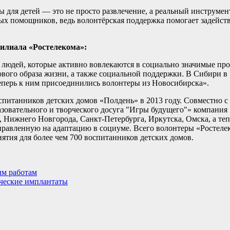
 для детей — это не просто развлечение, а реальный инструмен
ных помощников, ведь волонтёрская поддержка помогает задейст
филиала «Ростелекома»:
людей, которые активно вовлекаются в социально значимые пр
ового образа жизни, а также социальной поддержки. В Сибири в
теперь к ним присоединились волонтеры из Новосибирска».
питанников детских домов «Полдень» в 2013 году. Совместно с
овательного и творческого досуга "Игры будущего"» компания
 Нижнего Новгорода, Санкт-Петербурга, Иркутска, Омска, а теп
равленную на адаптацию в социуме. Всего волонтеры «Ростеле
ятия для более чем 700 воспитанников детских домов.
ым работам
ческие имплантаты