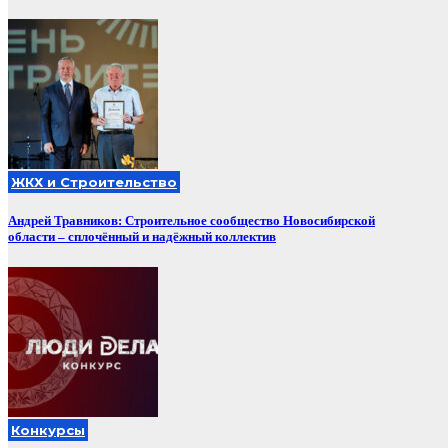
ЖКХ и Строительство
Андрей Травников: Строительное сообщество Новосибирской
области – сплочённый и надёжный коллектив
Конкурсы