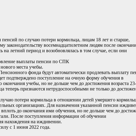
 пенсий по случаю потери кормильца, лицам 18 лет и старше,
му законодательству восемнадцатилетним людям после окончан
 на летний период и возобновлялась в том случае, если они
бновление выплаты пенсии по СПК
 нового места учебы.
Пенсионного фонда будут автоматически продлевать выплату п
будет подтверждено поступление на очную форму обучения в
окончания учебы, но не дольше чем до достижения возраста 23-
ца теперь признаются нетрудоспособными не только до достиже
случаю потери кормильца в отношении детей умершего кормильц
ательных организациях. Для назначения указанной пенсии иждив
в вплоть до окончания ими обучения, но не дольше чем до дости
ботали. После поступления информации об обучении
я нахождения на иждивении.
силу с 1 июня 2022 года.