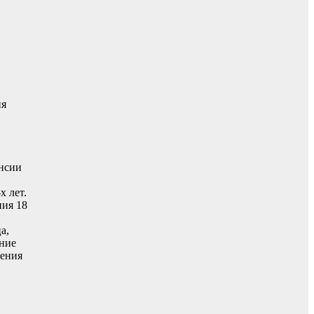
ия
енсии
х лет.
ния 18
а,
ение
жения