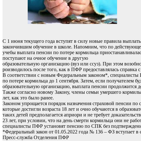
С 1 июня текущего года вступят в силу новые правила выплаты
закончившим обучение в школе. Напомним, что по действующе
учебы выплата пенсии по потере кормильца приостанавливалась
поступают на очное обучение в другую
образовательную организацию (вуз или ссуз). При этом возо
роизводилось после того, как в ПФР предоставлялась справка с
В соответствии с новым Федеральным законом*, специалисты 
по потере кормильца до 1 сентября. Затем, если получателем 
образовательную организацию, выплата пенсии продолжится до 
Также согласно новому Закону, члены семьи умершего кормиль
лет, как это было ранее.
Законом упрощается порядок назначения страховой пенсии по 
которые достигли возраста 18 лет и очно обучаются в образов
таких детей предполагается априори и не требует доказательст
23 лет, при условии, что на день смерти кормильца они не ра
специалисты ПФР установят пенсию по СПК без подтверждени
*Федеральный закон от 01.05.2022 года № 136 – ФЗ вступает в 
Пресс-служба Отделения ПФР