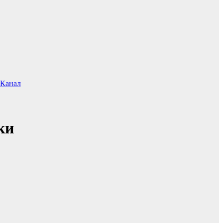
.Канал
ки