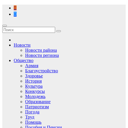
Перейти
к
содержимому
Новости
Новости района
Новости региона
Общество
Армия
Благоустройство
Здоровье
История
Культура
Конкурсы
Молодежь
Образование
Патриотизм
Погода
Труд
Помощь
Пособия и Пенсии