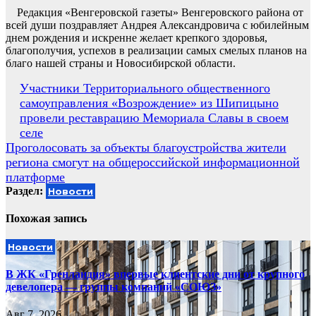
Редакция «Венгеровской газеты» Венгеровского района от
всей души поздравляет Андрея Александровича с юбилейным
днем рождения и искренне желает крепкого здоровья,
благополучия, успехов в реализации самых смелых планов на
благо нашей страны и Новосибирской области.
Навигация
Участники Территориального общественного
самоуправления «Возрождение» из Шипицыно
по
провели реставрацию Мемориала Славы в своем
записям
селе
Проголосовать за объекты благоустройства жители
региона смогут на общероссийской информационной
платформе
Раздел:
Новости
Похожая запись
Новости
В ЖК «Гренландия» впервые клиентские дни от крупного
девелопера — группы компаний «СОЮЗ»
Авг 7, 2026