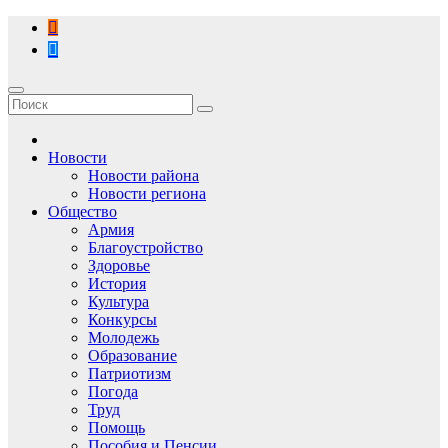
Перейти
к
содержимому
Новости
Новости района
Новости региона
Общество
Армия
Благоустройство
Здоровье
История
Культура
Конкурсы
Молодежь
Образование
Патриотизм
Погода
Труд
Помощь
Пособия и Пенсии