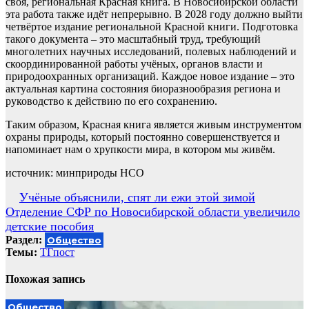
своя, региональная Красная книга. В Новосибирской области
эта работа также идёт непрерывно. В 2028 году должно выйти
четвёртое издание региональной Красной книги. Подготовка
такого документа – это масштабный труд, требующий
многолетних научных исследований, полевых наблюдений и
скоординированной работы учёных, органов власти и
природоохранных организаций. Каждое новое издание – это
актуальная картина состояния биоразнообразия региона и
руководство к действию по его сохранению.
Таким образом, Красная книга является живым инструментом
охраны природы, который постоянно совершенствуется и
напоминает нам о хрупкости мира, в котором мы живём.
источник: минприроды НСО
Навигация
Учёные объяснили, спят ли ежи этой зимой
Отделение СФР по Новосибирской области увеличило
по
детские пособия
записям
Раздел:
Общество
Темы:
ТГпост
Похожая запись
Общество