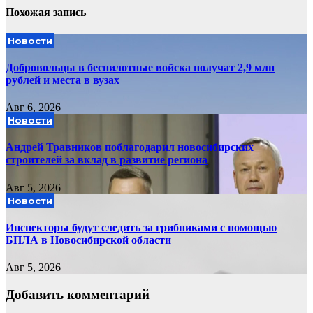
Похожая запись
Новости
Добровольцы в беспилотные войска получат 2,9 млн
рублей и места в вузах
Авг 6, 2026
Новости
Андрей Травников поблагодарил новосибирских
строителей за вклад в развитие региона
Авг 5, 2026
Новости
Инспекторы будут следить за грибниками с помощью
БПЛА в Новосибирской области
Авг 5, 2026
Добавить комментарий