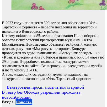
В 2022 году исполняется 300 лет со дня образования Усть-
Тартасский форпоста – первого поселения на территории
нынешнего Венгеровского района.
К этому юбилею и к 85-летию образования Новосибирской
области Венгеровский краеведческий музей им. Петра
Михайловича Пономаренко объявляет районный конкурс
детских рисунков «Мы рисуем историю». Конкурс
проводится по двум номинациям: «Всему начало здесь…» и
«Край, в котором я живу». Работы принимаются с 14 марта по
29 апреля. Подробнее с положением конкурса можно
ознакомиться на сайте «Венгеровский краеведческий музей»
и по телефону 21-666.
А всех желающих сотрудники музея приглашают на
экскурсию по экспозиции «Усть-Тартасский форпост».
Навигация
Венгеровцев просят поделиться стариной
В театр без QR-кода разрешили проходить
по
новосибирсцам
записям
Раздел:
Новости