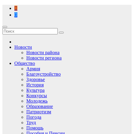
Перейти
к
содержимому
Новости
Новости района
Новости региона
Общество
Армия
Благоустройство
Здоровье
История
Культура
Конкурсы
Молодежь
Образование
Патриотизм
Погода
Труд
Помощь
Пособия и Пенсии