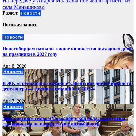
На передаче у Андрея Малахова побывали артисты из
записям
села Меньшиково
Раздел:
Новости
Похожая запись
Новости
Новосибирцам назвали точное количество выходных дней
на праздники в 2027 году
Авг 8, 2026
Новости
В ЖК «Гренландия» впервые клиентские дни от крупного
девелопера — группы компаний «СОЮЗ»
Авг 7, 2026
Новости
Многодетным семьям Новосибирской области вручены
сертификаты на приобретение автомобилей
Авг 7, 2026