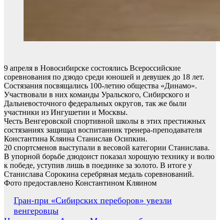
9 апреля в Новосибирске состоялись Всероссийские
соревнования по дзюдо среди юношей и девушек до 18 лет.
Состязания посвящались 100-летию общества «Динамо».
Участвовали в них команды Уральского, Сибирского и
Дальневосточного федеральных округов, так же были
участники из Ингушетии и Москвы.
Честь Венгеровской спортивной школы в этих престижных
состязаниях защищал воспитанник тренера-преподавателя
Константина Кляина Станислав Осипкин.
20 спортсменов выступали в весовой категории Станислава.
В упорной борьбе дзюдоист показал хорошую технику и волю
к победе, уступив лишь в поединке за золото. В итоге у
Станислава Сорокина серебряная медаль соревнований.
Фото предоставлено Константином Кляином
Навигация
Гран-при «Сибирских переборов» увезли
венгеровцы
по