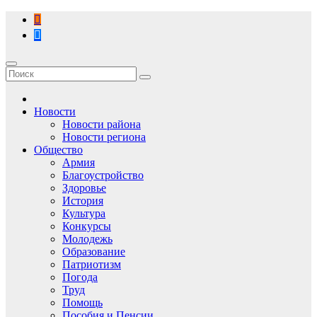
Перейти
к
содержимому
Новости
Новости района
Новости региона
Общество
Армия
Благоустройство
Здоровье
История
Культура
Конкурсы
Молодежь
Образование
Патриотизм
Погода
Труд
Помощь
Пособия и Пенсии