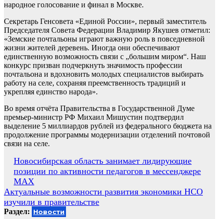
народное голосование и финал в Москве.
Секретарь Генсовета «Единой России», первый заместитель
Председателя Совета Федерации Владимир Якушев отметил:
«Земские почтальоны играют важную роль в повседневной
жизни жителей деревень. Иногда они обеспечивают
единственную возможность связи с „большим миром“. Наш
конкурс призван подчеркнуть значимость профессии
почтальона и вдохновить молодых специалистов выбирать
работу на селе, сохраняя преемственность традиций и
укрепляя единство народа».
Во время отчёта Правительства в Государственной Думе
премьер-министр РФ Михаил Мишустин подтвердил
выделение 5 миллиардов рублей из федерального бюджета на
продолжение программы модернизации отделений почтовой
связи на селе.
Навигация
Новосибирская область занимает лидирующие
позиции по активности педагогов в мессенджере
по
МАХ
записям
Актуальные возможности развития экономики НСО
изучили в правительстве
Раздел:
Новости