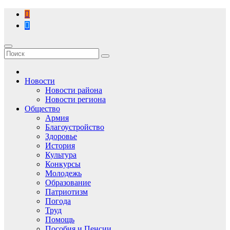
Перейти
к
содержимому
Новости
Новости района
Новости региона
Общество
Армия
Благоустройство
Здоровье
История
Культура
Конкурсы
Молодежь
Образование
Патриотизм
Погода
Труд
Помощь
Пособия и Пенсии