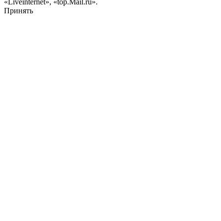
«Liveinternet», «top.Mail.ru».
Принять