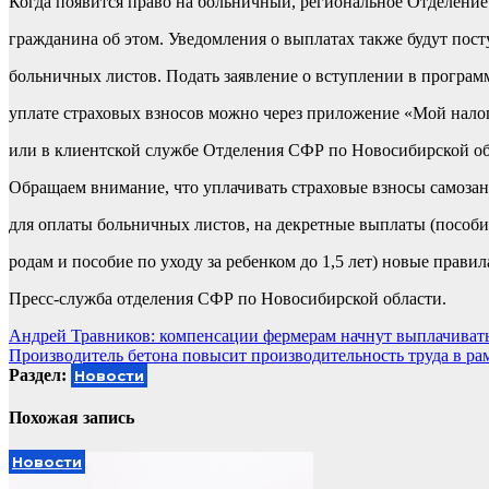
Когда появится право на больничный, региональное Отделени
гражданина об этом. Уведомления о выплатах также будут пост
больничных листов. Подать заявление о вступлении в програм
уплате страховых взносов можно через приложение «Мой налог
или в клиентской службе Отделения СФР по Новосибирской об
Обращаем внимание, что уплачивать страховые взносы самозан
для оплаты больничных листов, на декретные выплаты (пособи
родам и пособие по уходу за ребенком до 1,5 лет) новые правил
Пресс-служба отделения СФР по Новосибирской области.
Навигация
Андрей Травников: компенсации фермерам начнут выплачивать
Производитель бетона повысит производительность труда в ра
по
Раздел:
Новости
записям
Похожая запись
Новости