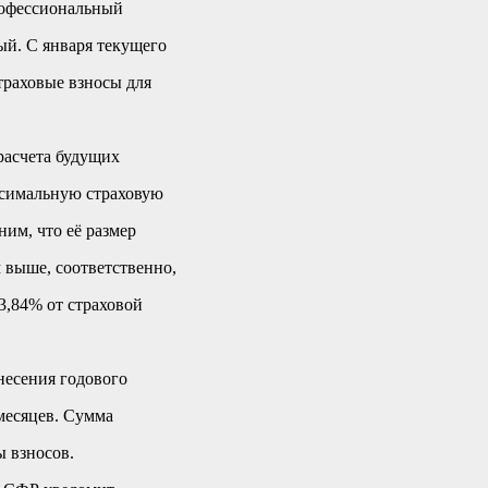
рофессиональный
ый. С января текущего
траховые взносы для
расчета будущих
ксимальную страховую
ним, что её размер
м выше, соответственно,
3,84% от страховой
несения годового
 месяцев. Сумма
ы взносов.