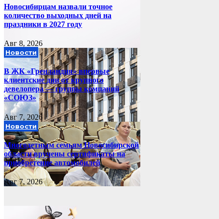
Новосибирцам назвали точное
количество выходных дней на
праздники в 2027 году
Авг 8, 2026
Новости
В ЖК «Гренландия» впервые
клиентские дни от крупного
девелопера — группы компаний
«СОЮЗ»
Авг 7, 2026
Новости
Многодетным семьям Новосибирской
области вручены сертификаты на
приобретение автомобилей
Авг 7, 2026