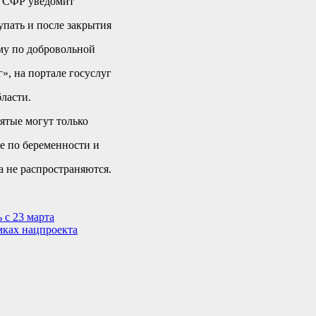
е СФР уведомит
упать и после закрытия
му по добровольной
», на портале госуслуг
ласти.
ятые могут только
е по беременности и
а не распространяются.
 с 23 марта
мках нацпроекта