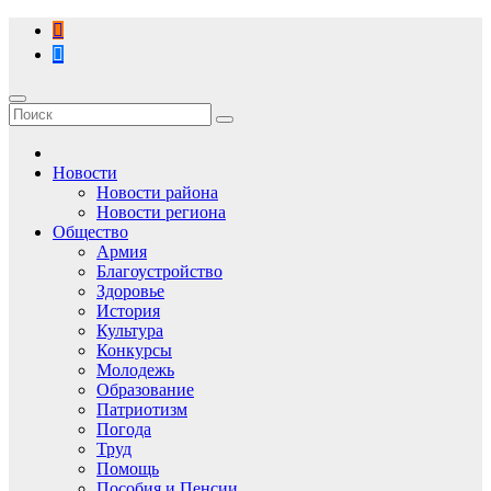
Перейти
к
содержимому
Новости
Новости района
Новости региона
Общество
Армия
Благоустройство
Здоровье
История
Культура
Конкурсы
Молодежь
Образование
Патриотизм
Погода
Труд
Помощь
Пособия и Пенсии