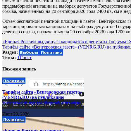
Объем платной печатной площади в газете «Венгеровская газет
предвыборной агитации на выборах депутатов Государственн
созыва, назначенных на 20 сентября 2026 года 2400 кв. см в не
Объем бесплатной печатной площади в газете «Венгеровская га
зарегистрированным кандидатам на выборах депутатов Госуд
девятого созыва, назначенных на 20 сентября 2026 года 1200 кв
Навигация
«Единая Россия» выдвинула кандидатов в депутаты Госдумы I
Тарифы сайта «Венгеровская газета» (VENRG.RU) на публика
по
Раздел:
Выборы
Политика
записям
Темы:
ТГпост
Похожая запись
Политика
Тарифы сайта «Венгеровская газета»
(VENRG.RU) на публикацию
материалов предвыборной агитации
Июн 29, 2026
Политика
«Единая Россия» выдвинула