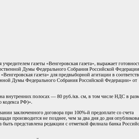
учредителем газеты «Венгеровская газета», выражает готовнос
дарственной Думы Федерального Собрания Российской Федераци
те «Венгеровская газета» для предвыборной агитации в соответст
венной Думы Федерального Собрания Российской Федерации» от
а внутренних полосах — 80 руб./кв. см, в том числе НДС в раз
о кодекса РФ)».
ании заключенного договора при 100%-й предоплате со счета
ади производится не позднее, чем за два дня до дня опубликов
 быть представлена редакции с отметкой филиала банка Россий