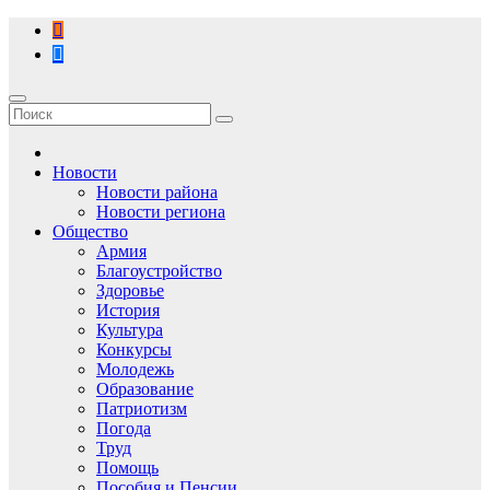
Перейти
к
содержимому
Новости
Новости района
Новости региона
Общество
Армия
Благоустройство
Здоровье
История
Культура
Конкурсы
Молодежь
Образование
Патриотизм
Погода
Труд
Помощь
Пособия и Пенсии