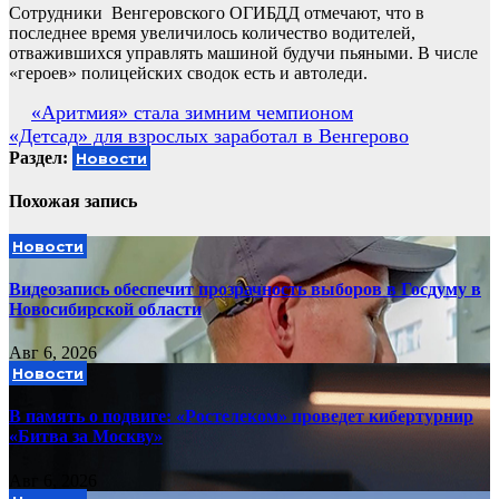
Сотрудники Венгеровского ОГИБДД отмечают, что в
последнее время увеличилось количество водителей,
отважившихся управлять машиной будучи пьяными. В числе
«героев» полицейских сводок есть и автоледи.
Навигация
«Аритмия» стала зимним чемпионом
«Детсад» для взрослых заработал в Венгерово
по
Раздел:
Новости
записям
Похожая запись
Новости
Видеозапись обеспечит прозрачность выборов в Госдуму в
Новосибирской области
Авг 6, 2026
Новости
В память о подвиге: «Ростелеком» проведет кибертурнир
«Битва за Москву»
Авг 6, 2026