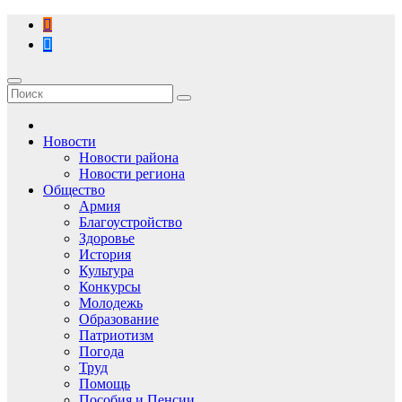
Перейти
к
содержимому
Новости
Новости района
Новости региона
Общество
Армия
Благоустройство
Здоровье
История
Культура
Конкурсы
Молодежь
Образование
Патриотизм
Погода
Труд
Помощь
Пособия и Пенсии