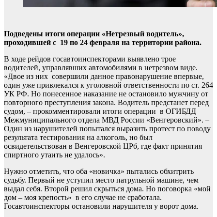
Подведены итоги операции «Нетрезвый водитель»,
проходившей с 19 по 24 февраля на территории района.
В ходе рейдов госавтоинспекторами выявлено трое
водителей, управлявших автомобилями в нетрезвом виде.
«Двое из них совершили данное правонарушение впервые,
один уже привлекался к уголовной ответственности по ст. 264
УК РФ. Но понесенное наказание не остановило мужчину от
повторного преступления закона. Водитель предстанет перед
судом, – прокомментировали итоги операции в ОГИБДД
Межмуниципального отдела МВД России «Венгеровский». –
Один из нарушителей попытался выразить протест по поводу
результата тестирования на алкоголь, но был
освидетельствован в Венгеровской ЦРб, где факт принятия
спиртного утаить не удалось».
Нужно отметить, что оба «новичка» пытались обхитрить
судьбу. Первый не уступил место патрульной машине, чем
выдал себя. Второй решил скрыться дома. Но поговорка «мой
дом – моя крепость» в его случае не сработала.
Госавтоинспекторы остановили нарушителя у ворот дома.