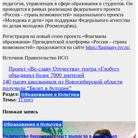
педагогов, управленцев в сфере образования и студентов. Он
проводится в рамках реализации федерального проекта
«Россия – страна возможностей» национального проекта
«Молодежь и дети» при поддержке Федерального агентства
по делам молодежи (Росмолодёжь).
Регистрация на новый сезон проекта «Флагманы
образования» Президентской платформы «Россия – страна
возможностей» продолжается на сайте
https://flagmany.rsv.ru/
.
Источник Правительство НСО
Навигация
Проект «Во славу Отечества» театра «Глобус»
объединил более 7000 зрителей
по
140 тысяч школьников из Новосибирской области
записям
получили “Билет в будущее”
Раздел:
Образование и Культура
Темы:
ТГпост
Похожая запись
Образование и Культура
Количество бюджетных мест выросло в колледжах