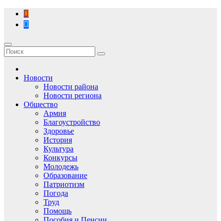
Перейти
к
содержимому
Новости
Новости района
Новости региона
Общество
Армия
Благоустройство
Здоровье
История
Культура
Конкурсы
Молодежь
Образование
Патриотизм
Погода
Труд
Помощь
Пособия и Пенсии