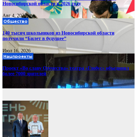
Новосибирской области в 2026 году
Авг 4, 2026
Общество
140 тысяч школьников из Новосибирской области
получили “Билет в будущее”
Июл 16, 2026
Нацпроекты
Проект «Во славу Отечества» театра «Глобус» объединил
более 7000 зрителей
Апр 27, 2026