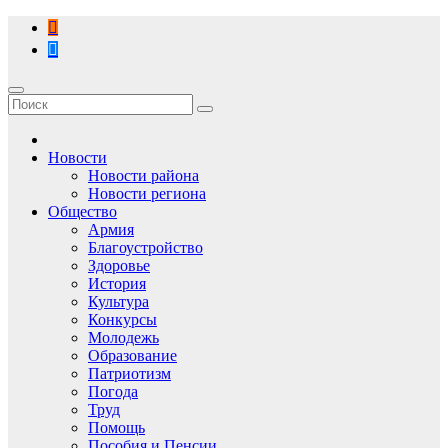
Перейти
к
содержимому
Новости
Новости района
Новости региона
Общество
Армия
Благоустройство
Здоровье
История
Культура
Конкурсы
Молодежь
Образование
Патриотизм
Погода
Труд
Помощь
Пособия и Пенсии