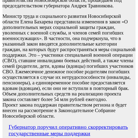
правительства Новосибирской области, прошедшем под
председательством губернатора Андрея Травникова.
Министр труда и социального развития Новосибирской
области Елена Бахарева представила изменения в закон «О
дополнительных мерах социальной защиты граждан,
уволенных с военной службы, и членов семей погибших
военнослужащих». В частности, она подчеркнула, что в
указанный закон вводятся дополнительные категории
граждан, на которых будут распространяться меры социальной
поддержки. Это – участники специальной военной операции
(СВО), ставшие инвалидами боевых действий, а также члены
семей (родители, дети, вдовы (вдовцы) погибших участников
СВО. Ежемесячное денежное пособие родителям погибших
осуществляется в случае их нетрудоспособности (инвалиды,
пенсионеры), а единовременное пособие предоставляется
вдовам (вдовцам), если они не вступили в повторный брак.
Объем дополнительных средств на реализацию проекта
закона составляет более 54 млн рублей ежегодно.
Проект закона поддержан правительством региона и будет
внесен на рассмотрение в Законодательное Собрание
Новосибирской области.
Навигация
Губернатор поручил оперативно скорректировать
государственные меры поддержки
по