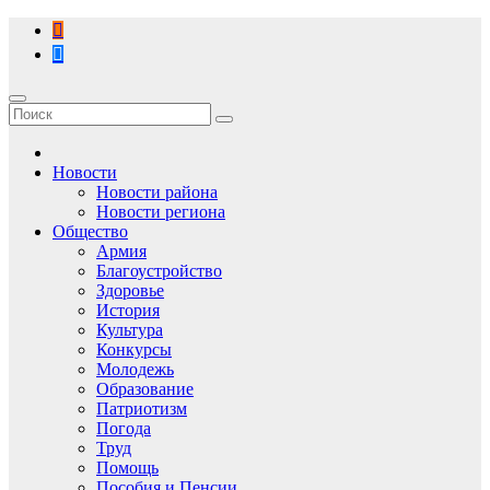
Перейти
к
содержимому
Новости
Новости района
Новости региона
Общество
Армия
Благоустройство
Здоровье
История
Культура
Конкурсы
Молодежь
Образование
Патриотизм
Погода
Труд
Помощь
Пособия и Пенсии